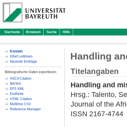
Startseite
Browsen
Suche
Hilfe
Kontakt
Handling an
ERef Leitlinien
Neueste Einträge
Titelangaben
Bibliografische Daten exportieren
ASCII Citation
Handling and mis
BibTeX
EP3 XML
Hrsg.:
Talento, S
EndNote
HTML Citation
Journal of the Afr
Multiline CSV
Reference Manager
ISSN 2167-4744