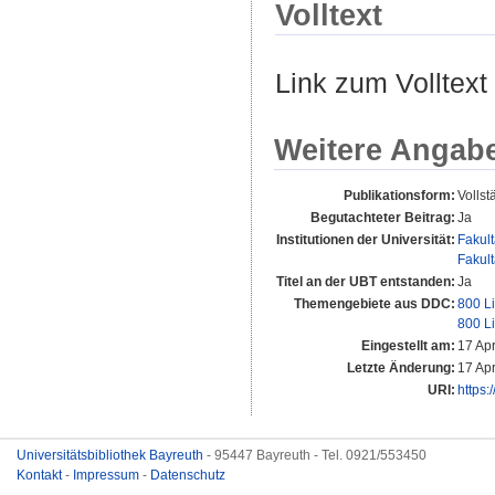
Volltext
Link zum Volltext
Weitere Angab
Publikationsform:
Vollst
Begutachteter Beitrag:
Ja
Institutionen der Universität:
Fakul
Fakul
Titel an der UBT entstanden:
Ja
Themengebiete aus DDC:
800 Li
800 Li
Eingestellt am:
17 Ap
Letzte Änderung:
17 Ap
URI:
https:
Universitätsbibliothek Bayreuth
- 95447 Bayreuth - Tel. 0921/553450
Kontakt
-
Impressum
-
Datenschutz