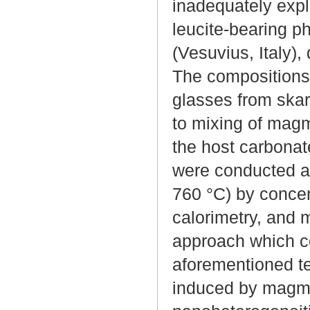
inadequately expl
leucite-bearing p
(Vesuvius, Italy
The compositions 
glasses from skar
to mixing of mag
the host carbona
were conducted a
760 °C) by concent
calorimetry, and 
approach which c
aforementioned te
induced by magma‑