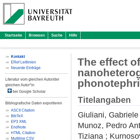
Startseite
Browsen
Suche
Hilfe
Kontakt
The effect o
ERef Leitlinien
Neueste Einträge
nanoheteroge
Literatur vom gleichen Autor/der
phonotephri
gleichen Autor*in
bei Google Scholar
Titelangaben
Bibliografische Daten exportieren
ASCII Citation
Giuliani, Gabriele
BibTeX
EP3 XML
Munoz, Pedro An
EndNote
HTML Citation
Tiziana
;
Kurnoso
Multiline CSV