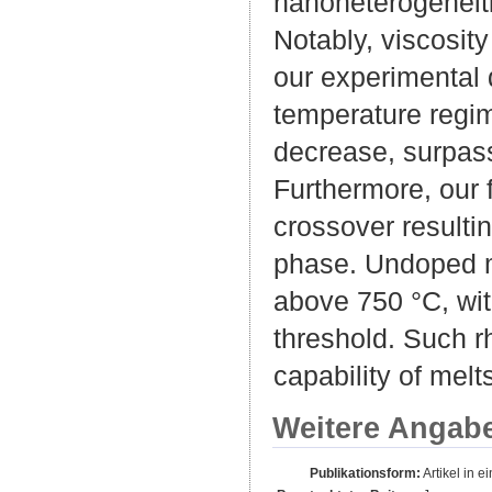
nanoheterogeneit
Notably, viscosity
our experimental 
temperature regim
decrease, surpas
Furthermore, our f
crossover resulti
phase. Undoped me
above 750 °C, wit
threshold. Such r
capability of melt
Weitere Angab
Publikationsform:
Artikel in ei