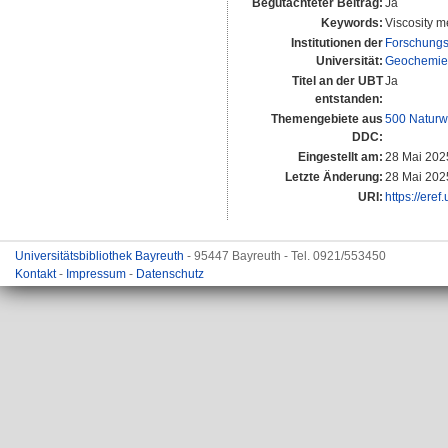
Begutachteter Beitrag:
Ja
Keywords:
Viscosity m
Institutionen der
Forschungs
Universität:
Geochemie 
Titel an der UBT
Ja
entstanden:
Themengebiete aus
500 Naturw
DDC:
Eingestellt am:
28 Mai 202
Letzte Änderung:
28 Mai 202
URI:
https://eref
Universitätsbibliothek Bayreuth
- 95447 Bayreuth - Tel. 0921/553450
Kontakt
-
Impressum
-
Datenschutz