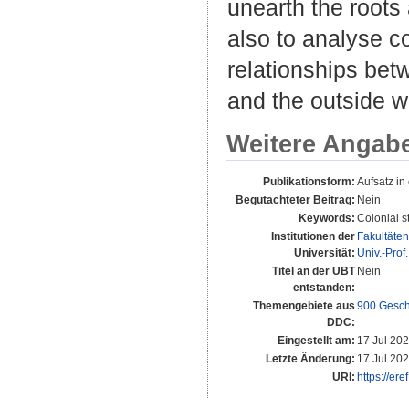
unearth the root
also to analyse co
relationships bet
and the outside wo
Weitere Angab
Publikationsform:
Aufsatz i
Begutachteter Beitrag:
Nein
Keywords:
Colonial s
Institutionen der
Fakultäten
Universität:
Univ.-Prof.
Titel an der UBT
Nein
entstanden:
Themengebiete aus
900 Gesch
DDC:
Eingestellt am:
17 Jul 20
Letzte Änderung:
17 Jul 20
URI:
https://er