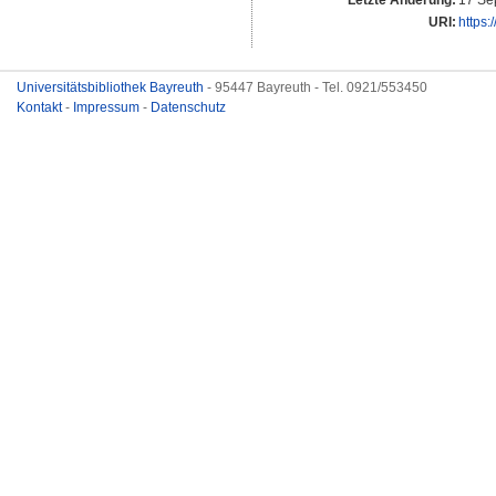
Letzte Änderung:
17 Se
URI:
https:
Universitätsbibliothek Bayreuth
- 95447 Bayreuth - Tel. 0921/553450
Kontakt
-
Impressum
-
Datenschutz