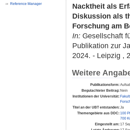
Reference Manager
Nacktheit als E
Diskussion als t
Forschung am Be
In:
Gesellschaft f
Publikation zur J
2024. - Leipzig , 
Weitere Angab
Publikationsform:
Aufsa
Begutachteter Beitrag:
Nein
Institutionen der Universität:
Fakul
Forsc
Titel an der UBT entstanden:
Ja
Themengebiete aus DDC:
100 P
700 K
Eingestellt am:
17 Se