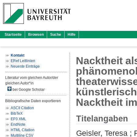
Startseite
Browsen
Suche
Hilfe
Kontakt
Nacktheit al
ERef Leitlinien
Neueste Einträge
phänomenolo
Literatur vom gleichen Autor/der
theaterwiss
gleichen Autor*in
künstlerisc
bei Google Scholar
Nacktheit i
Bibliografische Daten exportieren
ASCII Citation
BibTeX
Titelangaben
EP3 XML
EndNote
HTML Citation
Geisler, Teresa
;
Multiline CSV