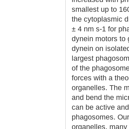
smallest up to 1
the cytoplasmic dr
± 4 nm s-1 for ph
dynein motors to 
dynein on isolat
largest phagosom
of the phagosome
forces with a theo
organelles. The m
and bend the micr
can be active and 
phagosomes. Our r
organelles, many 