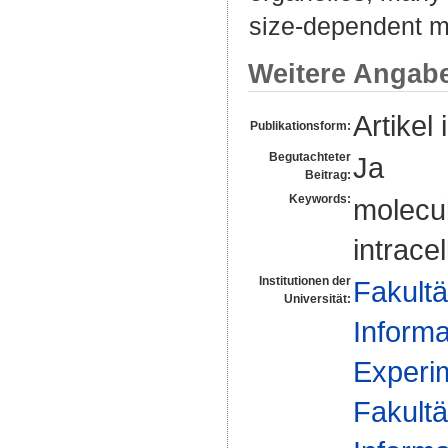
size-dependent ma
Weitere Angab
Artikel 
Publikationsform:
Begutachteter
Ja
Beitrag:
Keywords:
molecul
intrace
Institutionen der
Fakultä
Universität:
Informa
Experim
Fakultä