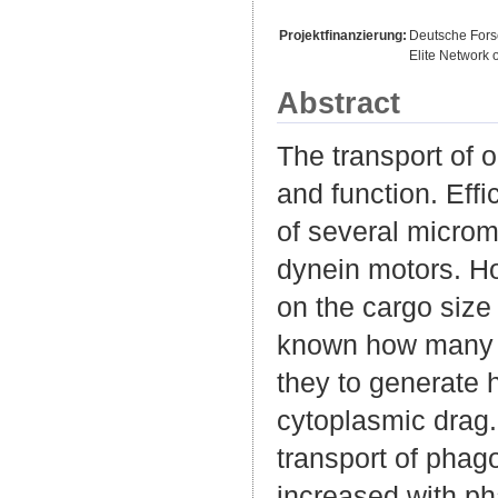
Projektfinanzierung:
Deutsche For
Elite Network 
Abstract
The transport of o
and function. Effi
of several microme
dynein motors. Ho
on the cargo size 
known how many d
they to generate h
cytoplasmic drag
transport of pha
increased with p