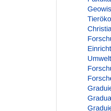
Geowis
Tieröko
Christi
Forsch
Einrich
Umwelt
Forsch
Forsch
Gradui
Gradua
Gradui