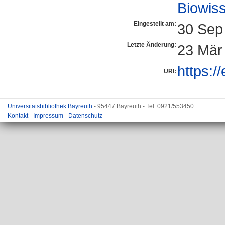
Biowiss
Eingestellt am:
30 Sep
Letzte Änderung:
23 Mär
https:/
URI:
Universitätsbibliothek Bayreuth
- 95447 Bayreuth - Tel. 0921/553450
Kontakt
-
Impressum
-
Datenschutz