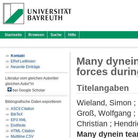
Startseite
Browsen
Suche
Hilfe
Kontakt
Many dynein
ERef Leitlinien
Neueste Einträge
forces durin
Literatur vom gleichen Autor/der
gleichen Autor*in
Titelangaben
bei Google Scholar
Wieland, Simon
;
Bibliografische Daten exportieren
ASCII Citation
Groß, Wolfgang
;
BibTeX
EP3 XML
Christian
;
Hendri
EndNote
HTML Citation
Many dynein team
Multiline CSV