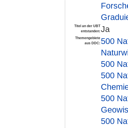
Forsch
Gradui
Titel an der UBT
Ja
entstanden:
Themengebiete
500 Na
aus DDC:
Naturw
500 Na
500 Na
Chemi
500 Na
Geowis
500 Na