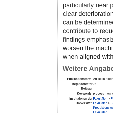
particularly near
clear deterioratio
can be determined
contribute to red
findings emphasiz
worsen the machin
when aligned with
Weitere Angab
Publikationsform:
Artikel in einer
Begutachteter
Ja
Beitrag:
Keywords:
process monito
Institutionen der
Fakultäten
>
F
Universität:
Fakultäten
>
F
Produktionstec
Fakultäten