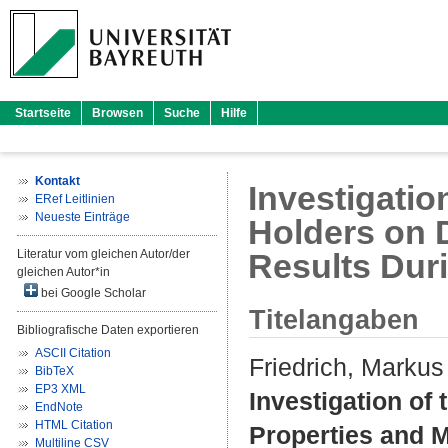
Startseite
Browsen
Suche
Hilfe
Kontakt
Investigatio
ERef Leitlinien
Neueste Einträge
Holders on 
Literatur vom gleichen Autor/der
Results Duri
gleichen Autor*in
bei Google Scholar
Titelangaben
Bibliografische Daten exportieren
ASCII Citation
Friedrich, Markus
BibTeX
EP3 XML
Investigation of
EndNote
HTML Citation
Properties and M
Multiline CSV