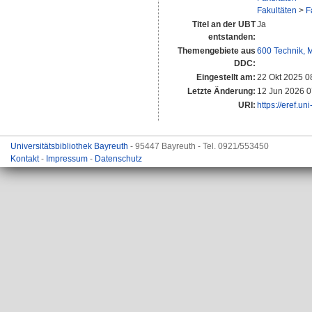
Fakultäten
>
F
Titel an der UBT
Ja
entstanden:
Themengebiete aus
600 Technik, 
DDC:
Eingestellt am:
22 Okt 2025 0
Letzte Änderung:
12 Jun 2026 0
URI:
https://eref.un
Universitätsbibliothek Bayreuth
- 95447 Bayreuth - Tel. 0921/553450
Kontakt
-
Impressum
-
Datenschutz