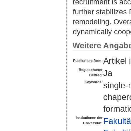
recruitment is ac
further stabilize
remodeling. Overa
dynamically coope
Weitere Angab
Artikel 
Publikationsform:
Begutachteter
Ja
Beitrag:
Keywords:
single-
chaper
format
Institutionen der
Fakultä
Universität: