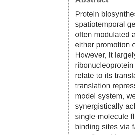
Protein biosynthe
spatiotemporal gen
often modulated a
either promotion 
However, it larg
ribonucleoprotei
relate to its tran
translation repre
model system, we
synergistically ac
single-molecule f
binding sites via 