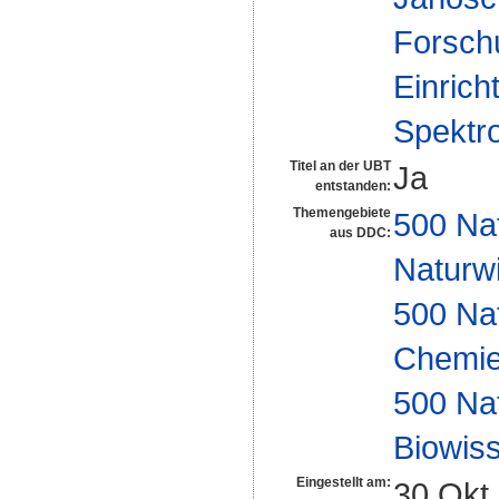
Forsch
Einrich
Spektr
Titel an der UBT
Ja
entstanden:
Themengebiete
500 Na
aus DDC:
Naturw
500 Na
Chemi
500 Na
Biowiss
Eingestellt am:
30 Okt