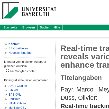
Startseite
Browsen
Suche
Hilfe
Kontakt
Real-time t
ERef Leitlinien
Neueste Einträge
reveals vari
Literatur vom gleichen Autor/der
enhance tra
gleichen Autor*in
bei Google Scholar
Titelangaben
Bibliografische Daten exportieren
ASCII Citation
Payr, Marco
;
Mey
BibTeX
EP3 XML
Duss, Olivier
:
EndNote
HTML Citation
Real-time track
Multiline CSV