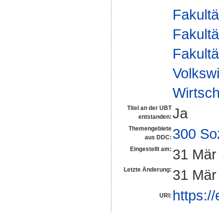
Fakultä
Fakultä
Fakultä
Volkswi
Wirtsch
Titel an der UBT
Ja
entstanden:
Themengebiete
300 So
aus DDC:
Eingestellt am:
31 Mär
Letzte Änderung:
31 Mär
https:/
URI: