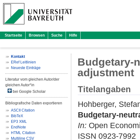
Startseite
Browsen
Suche
Hilfe
Kontakt
Budgetary-ne
ERef Leitlinien
Neueste Einträge
adjustment
Literatur vom gleichen Autor/der
gleichen Autor*in
Titelangaben
bei Google Scholar
Hohberger, Stefa
Bibliografische Daten exportieren
ASCII Citation
Budgetary-neutra
BibTeX
EP3 XML
In:
Open Economies
EndNote
HTML Citation
ISSN 0923-7992
Multiline CSV