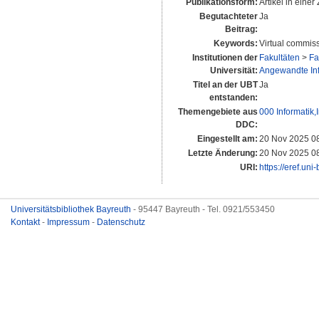
Publikationsform:
Artikel in einer 
Begutachteter
Ja
Beitrag:
Keywords:
Virtual commis
Institutionen der
Fakultäten
>
Fa
Universität:
Angewandte Info
Titel an der UBT
Ja
entstanden:
Themengebiete aus
000 Informatik
DDC:
Eingestellt am:
20 Nov 2025 0
Letzte Änderung:
20 Nov 2025 0
URI:
https://eref.uni
Universitätsbibliothek Bayreuth
- 95447 Bayreuth - Tel. 0921/553450
Kontakt
-
Impressum
-
Datenschutz