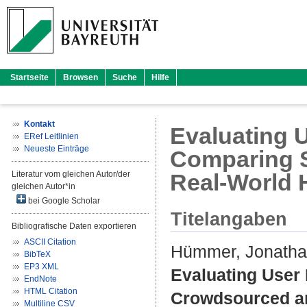
Startseite
Browsen
Suche
Hilfe
Kontakt
Evaluating 
ERef Leitlinien
Neueste Einträge
Comparing S
Literatur vom gleichen Autor/der
Real-World
gleichen Autor*in
bei Google Scholar
Titelangaben
Bibliografische Daten exportieren
ASCII Citation
Hümmer, Jonath
BibTeX
EP3 XML
Evaluating User 
EndNote
HTML Citation
Crowdsourced a
Multiline CSV