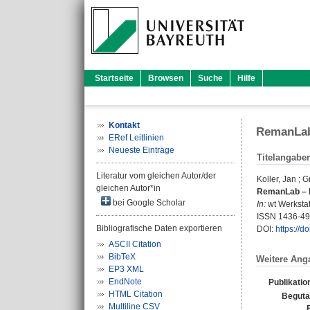
Startseite
Browsen
Suche
Hilfe
Kontakt
RemanLab 
ERef Leitlinien
Neueste Einträge
Titelangabe
Literatur vom gleichen Autor/der
Koller, Jan
;
G
gleichen Autor*in
RemanLab – L
bei Google Scholar
In:
wt Werkstat
ISSN 1436-4
Bibliografische Daten exportieren
DOI:
https://
ASCII Citation
BibTeX
Weitere Ang
EP3 XML
EndNote
Publikatio
HTML Citation
Beguta
Multiline CSV