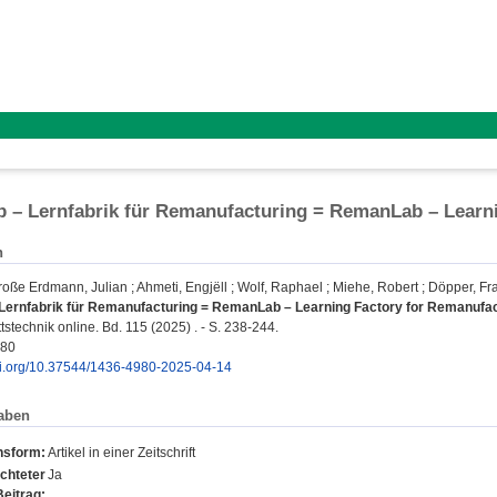
– Lernfabrik für Remanufacturing = RemanLab – Learni
n
roße Erdmann, Julian
;
Ahmeti, Engjëll
;
Wolf, Raphael
;
Miehe, Robert
;
Döpper, Fr
ernfabrik für Remanufacturing = RemanLab – Learning Factory for Remanufac
tstechnik online. Bd. 115 (2025) . - S. 238-244.
980
doi.org/10.37544/1436-4980-2025-04-14
aben
nsform:
Artikel in einer Zeitschrift
chteter
Ja
Beitrag: