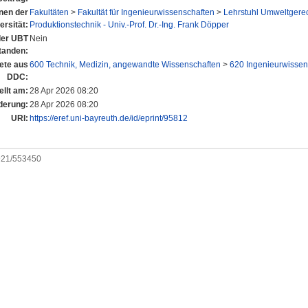
onen der
Fakultäten
>
Fakultät für Ingenieurwissenschaften
>
Lehrstuhl Umweltgerec
ersität:
Produktionstechnik - Univ.-Prof. Dr.-Ing. Frank Döpper
 der UBT
Nein
tanden:
ete aus
600 Technik, Medizin, angewandte Wissenschaften
>
620 Ingenieurwissen
DDC:
ellt am:
28 Apr 2026 08:20
derung:
28 Apr 2026 08:20
URI:
https://eref.uni-bayreuth.de/id/eprint/95812
0921/553450