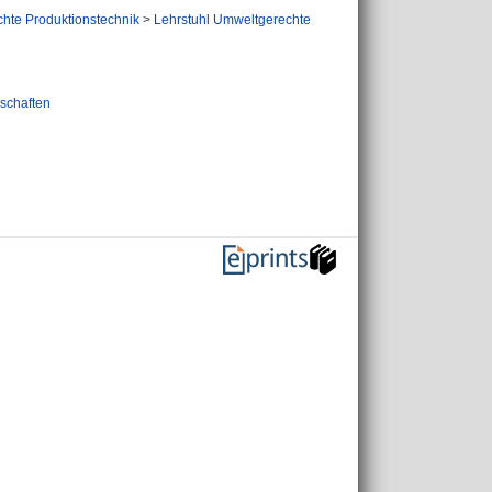
hte Produktionstechnik
>
Lehrstuhl Umweltgerechte
schaften