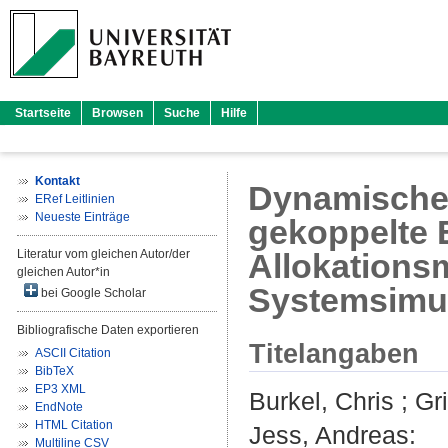
Startseite
Browsen
Suche
Hilfe
Kontakt
Dynamisches
ERef Leitlinien
Neueste Einträge
gekoppelte 
Literatur vom gleichen Autor/der
Allokations
gleichen Autor*in
Systemsimul
bei Google Scholar
Bibliografische Daten exportieren
Titelangaben
ASCII Citation
BibTeX
EP3 XML
Burkel, Chris
;
Gr
EndNote
HTML Citation
Jess, Andreas
:
Multiline CSV