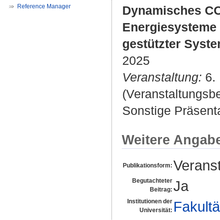
Reference Manager
Dynamisches CO₂
Energiesysteme 
gestützter Syste
2025
Veranstaltung:
6. 
(Veranstaltungsb
Sonstige Präsenta
Weitere Angab
Veranst
Publikationsform:
Begutachteter
Ja
Beitrag:
Institutionen der
Fakultä
Universität: