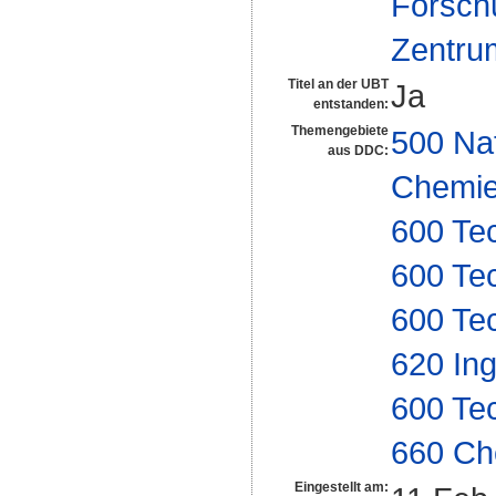
Forsch
Zentrum
Titel an der UBT
Ja
entstanden:
Themengebiete
500 Na
aus DDC:
Chemi
600 Te
600 Te
600 Te
620 In
600 Te
660 Ch
Eingestellt am: