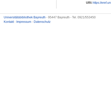
URI:
https://eref.u
Universitätsbibliothek Bayreuth
- 95447 Bayreuth - Tel. 0921/553450
Kontakt
-
Impressum
-
Datenschutz