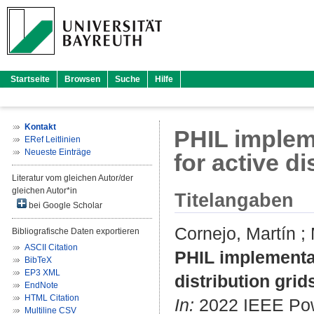
Startseite
Browsen
Suche
Hilfe
Kontakt
PHIL implem
ERef Leitlinien
Neueste Einträge
for active di
Literatur vom gleichen Autor/der
gleichen Autor*in
Titelangaben
bei Google Scholar
Cornejo, Martín
;
Bibliografische Daten exportieren
ASCII Citation
PHIL implementat
BibTeX
EP3 XML
distribution grid
EndNote
HTML Citation
In:
2022 IEEE Pow
Multiline CSV