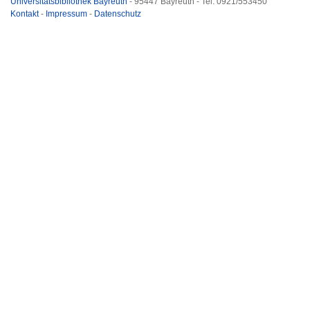
Universitätsbibliothek Bayreuth
- 95447 Bayreuth - Tel. 0921/553450
Kontakt
-
Impressum
-
Datenschutz