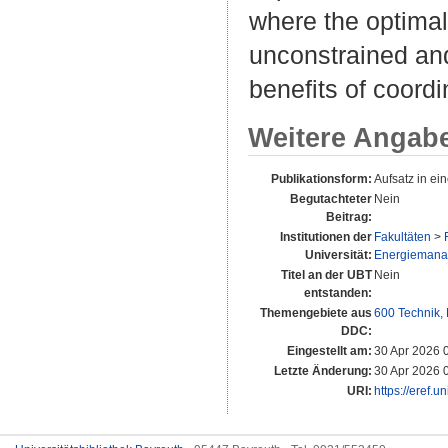
where the optimal
unconstrained and
benefits of coordi
Weitere Angab
Publikationsform:
Aufsatz in e
Begutachteter
Nein
Beitrag:
Institutionen der
Fakultäten
>
Universität:
Energiemanage
Titel an der UBT
Nein
entstanden:
Themengebiete aus
600 Technik,
DDC:
Eingestellt am:
30 Apr 2026 
Letzte Änderung:
30 Apr 2026 
URI:
https://eref.u