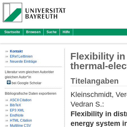
Startseite
Browsen
Suche
Hilfe
Kontakt
Flexibility i
ERef Leitlinien
Neueste Einträge
thermal-ele
Literatur vom gleichen Autor/der
gleichen Autor*in
Titelangaben
bei Google Scholar
Kleinschmidt, Ve
Bibliografische Daten exportieren
ASCII Citation
Vedran S.
:
BibTeX
EP3 XML
Flexibility in di
EndNote
HTML Citation
energy system 
Multiline CSV