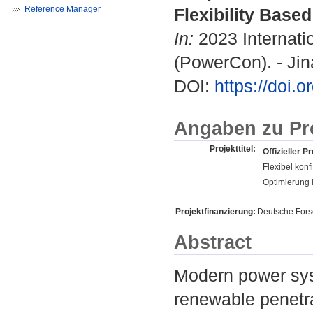
Reference Manager
Flexibility Base
In:
2023 Internat
(PowerCon). - Jin
DOI:
https://doi
Angaben zu Pr
Projekttitel:
Offizieller Pr
Flexibel konf
Optimierung i
Projektfinanzierung:
Deutsche For
Abstract
Modern power syst
renewable penetra