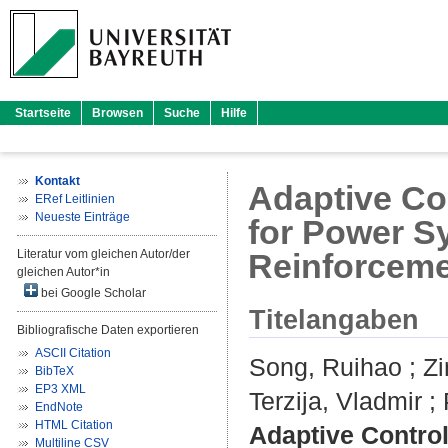
Startseite
Browsen
Suche
Hilfe
Kontakt
Adaptive Co
ERef Leitlinien
Neueste Einträge
for Power Sy
Literatur vom gleichen Autor/der
Reinforceme
gleichen Autor*in
bei Google Scholar
Titelangaben
Bibliografische Daten exportieren
ASCII Citation
Song, Ruihao
;
Zi
BibTeX
EP3 XML
Terzija, Vladmir
;
EndNote
HTML Citation
Adaptive Contro
Multiline CSV