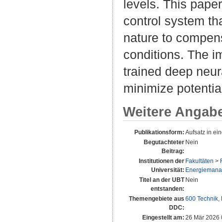
levels. This pape
control system tha
nature to compens
conditions. The i
trained deep neur
minimize potential
Weitere Angab
Publikationsform:
Aufsatz in e
Begutachteter
Nein
Beitrag:
Institutionen der
Fakultäten
>
Universität:
Energiemanage
Titel an der UBT
Nein
entstanden:
Themengebiete aus
600 Technik,
DDC:
Eingestellt am:
26 Mär 2026 