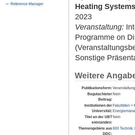
Reference Manager
Heating Systems
2023
Veranstaltung:
Int
Programme on Dist
(Veranstaltungsb
Sonstige Präsenta
Weitere Angab
Publikationsform:
Veranstaltung
Begutachteter
Nein
Beitrag:
Institutionen der
Fakultäten
>
Universität:
Energiemanage
Titel an der UBT
Nein
entstanden:
Themengebiete aus
600 Technik,
DDC: