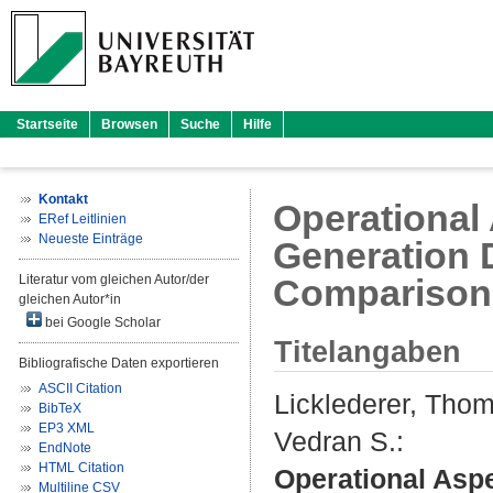
Startseite
Browsen
Suche
Hilfe
Kontakt
Operational
ERef Leitlinien
Neueste Einträge
Generation D
Literatur vom gleichen Autor/der
Comparison
gleichen Autor*in
bei Google Scholar
Titelangaben
Bibliografische Daten exportieren
ASCII Citation
Licklederer, Tho
BibTeX
EP3 XML
Vedran S.
:
EndNote
HTML Citation
Operational Aspe
Multiline CSV