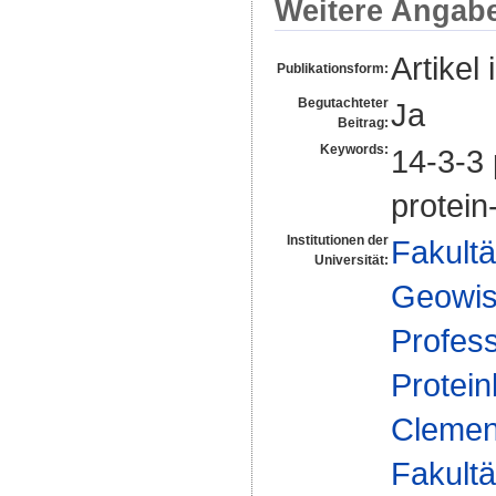
Weitere Angab
Artikel 
Publikationsform:
Begutachteter
Ja
Beitrag:
Keywords:
14-3-3 
protein
Institutionen der
Fakultä
Universität:
Geowis
Profes
Protein
Clemen
Fakultä