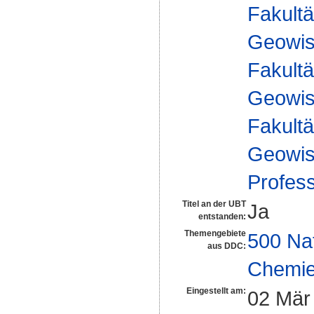
Fakultä
Geowis
Fakultä
Geowis
Fakultä
Geowis
Profes
Titel an der UBT
Ja
entstanden:
Themengebiete
500 Na
aus DDC:
Chemi
Eingestellt am:
02 Mär