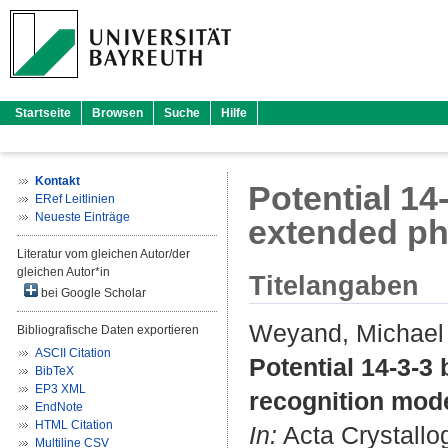
Startseite
Browsen
Suche
Hilfe
Kontakt
Potential 14-
ERef Leitlinien
Neueste Einträge
extended ph
Literatur vom gleichen Autor/der
gleichen Autor*in
Titelangaben
bei Google Scholar
Weyand, Michael
Bibliografische Daten exportieren
ASCII Citation
Potential 14-3-3 
BibTeX
EP3 XML
recognition mod
EndNote
HTML Citation
In:
Acta Crystallog
Multiline CSV