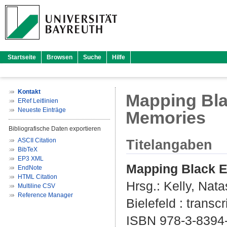
Startseite
Browsen
Suche
Hilfe
Kontakt
Mapping Bla
ERef Leitlinien
Neueste Einträge
Memories
Bibliografische Daten exportieren
ASCII Citation
Titelangaben
BibTeX
EP3 XML
Mapping Black E
EndNote
HTML Citation
Hrsg.:
Kelly, Nata
Multiline CSV
Reference Manager
Bielefeld : transcr
ISBN 978-3-8394