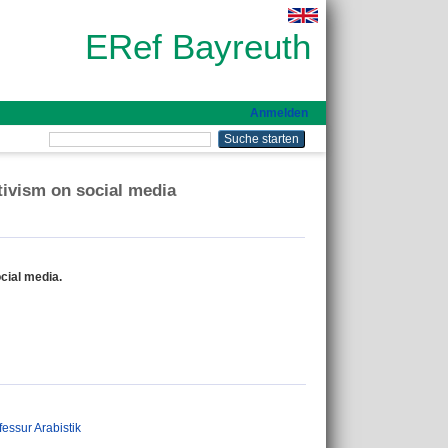
ERef Bayreuth
Anmelden
ctivism on social media
ocial media.
fessur Arabistik