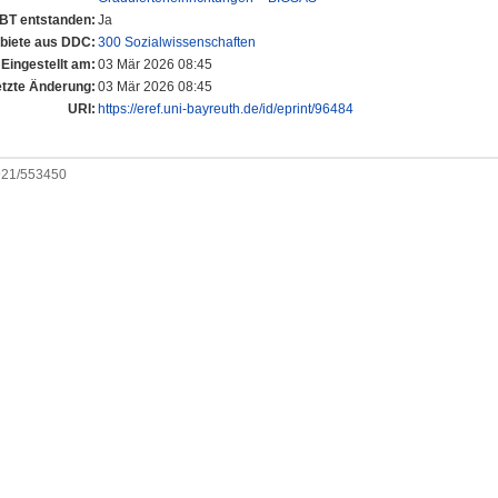
UBT entstanden:
Ja
iete aus DDC:
300 Sozialwissenschaften
Eingestellt am:
03 Mär 2026 08:45
etzte Änderung:
03 Mär 2026 08:45
URI:
https://eref.uni-bayreuth.de/id/eprint/96484
0921/553450