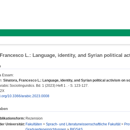
 Francesco L.: Language, identity, and Syrian political a
n
a Essam
:
n:
Sinatora, Francesco L.: Language, identity, and Syrian political activism on s
rabic Sociolinguistics. Bd. 1 (2023) Heft 1 . - S. 123-127.
92X
oi.org/10.3366/arabic.2023.0008
aben
blikationsform:
Rezension
der Universität:
Fakultäten
>
Sprach- und Literaturwissenschaftliche Fakultät
>
Pro
Graduierteneinrichtungen
>
BIGSAS