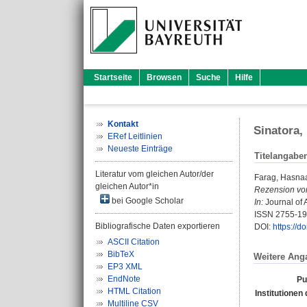
Startseite
Browsen
Suche
Hilfe
Kontakt
Sinatora,
ERef Leitlinien
Neueste Einträge
Titelangabe
Literatur vom gleichen Autor/der
Farag, Hasna
gleichen Autor*in
Rezension vo
bei Google Scholar
In:
Journal of A
ISSN 2755-1
Bibliografische Daten exportieren
DOI:
https://d
ASCII Citation
BibTeX
Weitere Ang
EP3 XML
EndNote
Pu
HTML Citation
Institutionen 
Multiline CSV