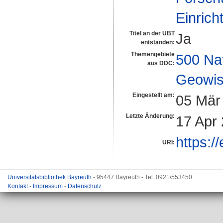
Einrich
Titel an der UBT
Ja
entstanden:
Themengebiete
500 Na
aus DDC:
Geowis
Eingestellt am:
05 Mär
Letzte Änderung:
17 Apr
https:/
URI:
Universitätsbibliothek Bayreuth
- 95447 Bayreuth - Tel. 0921/553450
Kontakt
-
Impressum
-
Datenschutz