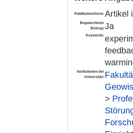
Artikel 
Publikationsform:
Begutachteter
Ja
Beitrag:
Keywords:
experim
feedbac
warmin
Institutionen der
Fakultä
Universität:
Geowis
>
Profe
Störung
Forsch