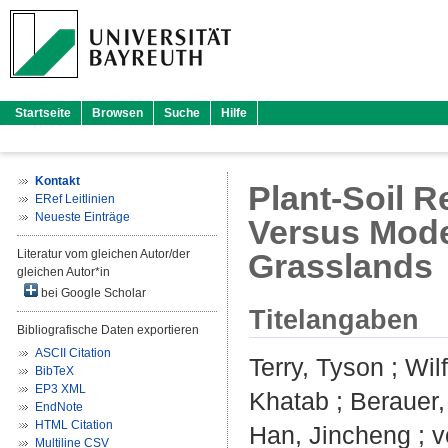
Startseite
Browsen
Suche
Hilfe
Kontakt
Plant-Soil R
ERef Leitlinien
Neueste Einträge
Versus Mode
Literatur vom gleichen Autor/der
Grasslands
gleichen Autor*in
bei Google Scholar
Titelangaben
Bibliografische Daten exportieren
ASCII Citation
Terry, Tyson
;
Wilf
BibTeX
EP3 XML
Khatab
;
Berauer,
EndNote
HTML Citation
Han, Jincheng
;
v
Multiline CSV