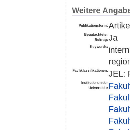
Weitere Angab
Artike
Publikationsform:
Begutachteter
Ja
Beitrag:
Keywords:
intern
regio
Fachklassifikationen:
JEL: 
Institutionen der
Fakul
Universität:
Fakul
Fakul
Fakul