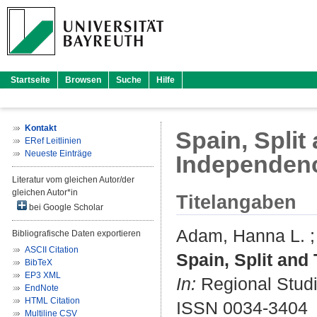
Startseite
Browsen
Suche
Hilfe
Kontakt
Spain, Split
ERef Leitlinien
Neueste Einträge
Independen
Literatur vom gleichen Autor/der
gleichen Autor*in
Titelangaben
bei Google Scholar
Adam, Hanna L.
Bibliografische Daten exportieren
ASCII Citation
Spain, Split and
BibTeX
EP3 XML
In:
Regional Studie
EndNote
HTML Citation
ISSN 0034-3404
Multiline CSV