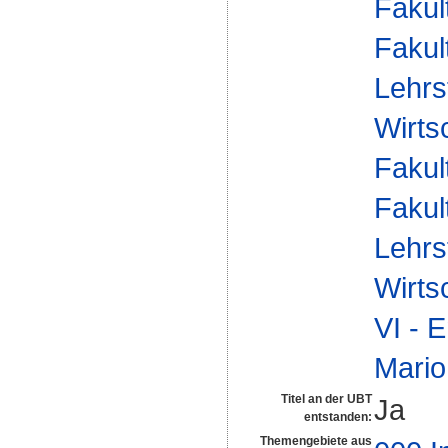
Fakul
Fakul
Lehrs
Wirts
Fakul
Fakul
Lehrs
Wirts
VI - 
Mario
Titel an der UBT
Ja
entstanden:
Themengebiete aus