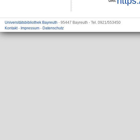
https
URI:
Universitätsbibliothek Bayreuth
- 95447 Bayreuth - Tel. 0921/553450
Kontakt
-
Impressum
-
Datenschutz