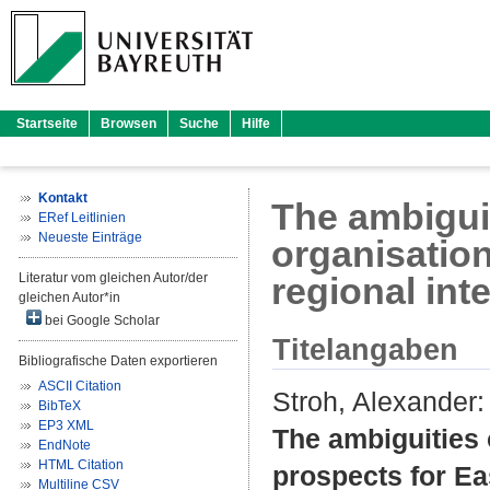
Startseite
Browsen
Suche
Hilfe
Kontakt
The ambiguit
ERef Leitlinien
Neueste Einträge
organisation
Literatur vom gleichen Autor/der
regional int
gleichen Autor*in
bei Google Scholar
Titelangaben
Bibliografische Daten exportieren
ASCII Citation
Stroh, Alexander
:
BibTeX
EP3 XML
The ambiguities 
EndNote
HTML Citation
prospects for Eas
Multiline CSV