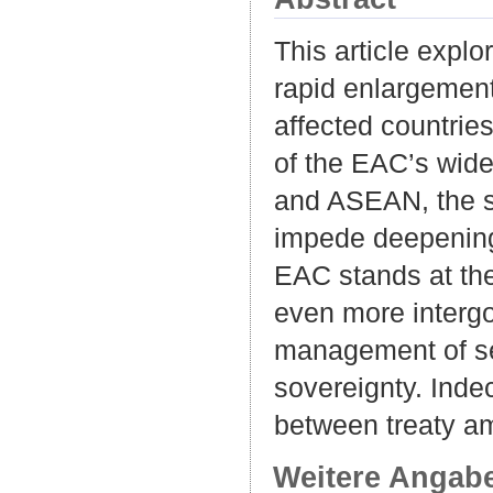
This article expl
rapid enlargement
affected countrie
of the EAC’s wid
and ASEAN, the s
impede deepening 
EAC stands at the
even more intergo
management of sec
sovereignty. Inde
between treaty amb
Weitere Angab