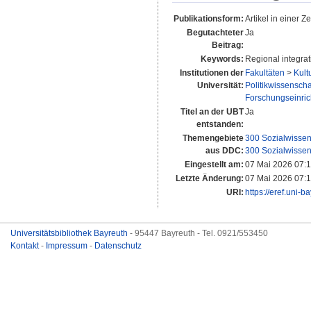
Publikationsform:
Artikel in einer Zei
Begutachteter
Ja
Beitrag:
Keywords:
Regional integrat
Institutionen der
Fakultäten
>
Kult
Universität:
Politikwissenschaf
Forschungseinri
Titel an der UBT
Ja
entstanden:
Themengebiete
300 Sozialwissen
aus DDC:
300 Sozialwissen
Eingestellt am:
07 Mai 2026 07:
Letzte Änderung:
07 Mai 2026 07:
URI:
https://eref.uni-b
Universitätsbibliothek Bayreuth
- 95447 Bayreuth - Tel. 0921/553450
Kontakt
-
Impressum
-
Datenschutz