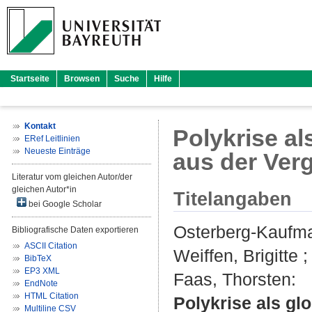
Startseite
Browsen
Suche
Hilfe
Kontakt
Polykrise a
ERef Leitlinien
Neueste Einträge
aus der Ver
Literatur vom gleichen Autor/der
gleichen Autor*in
Titelangaben
bei Google Scholar
Osterberg-Kaufm
Bibliografische Daten exportieren
ASCII Citation
Weiffen, Brigitte
BibTeX
EP3 XML
Faas, Thorsten
:
EndNote
HTML Citation
Polykrise als g
Multiline CSV