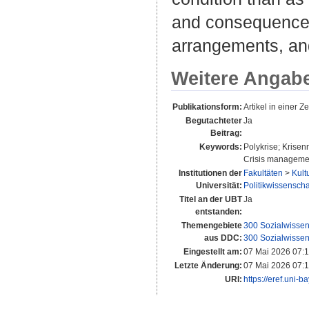
and consequences 
arrangements, and 
Weitere Angab
Publikationsform:
Artikel in einer Zei
Begutachteter
Ja
Beitrag:
Keywords:
Polykrise; Krisen
Crisis manageme
Institutionen der
Fakultäten
>
Kult
Universität:
Politikwissenschaf
Titel an der UBT
Ja
entstanden:
Themengebiete
300 Sozialwissen
aus DDC:
300 Sozialwissen
Eingestellt am:
07 Mai 2026 07:
Letzte Änderung:
07 Mai 2026 07:
URI:
https://eref.uni-b