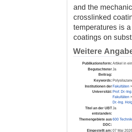
and the mechanica
crosslinked coati
temperatures is a
coatings on substr
Weitere Angab
Publikationsform:
Artikel in ei
Begutachteter
Ja
Beitrag:
Keywords:
Polysilazane
Institutionen der
Fakultäten
Universität:
Prof. Dr.-In
Fakultäten
Dr.-Ing. Ho
Titel an der UBT
Ja
entstanden:
Themengebiete aus
600 Technik
DDC:
Eingestellt am:
07 Mai 2026