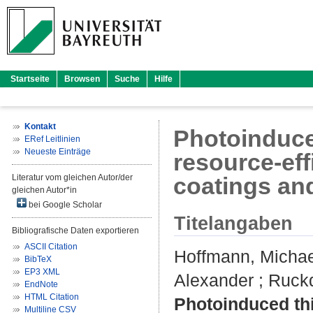
Startseite
Browsen
Suche
Hilfe
Kontakt
Photoinduced
ERef Leitlinien
Neueste Einträge
resource-eff
Literatur vom gleichen Autor/der
coatings and
gleichen Autor*in
bei Google Scholar
Titelangaben
Bibliografische Daten exportieren
ASCII Citation
Hoffmann, Michae
BibTeX
EP3 XML
Alexander
;
Ruckd
EndNote
HTML Citation
Photoinduced thi
Multiline CSV