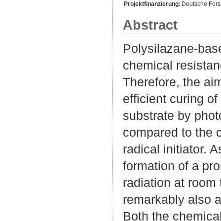
Projektfinanzierung:
Deutsche For
Abstract
Polysilazane-base
chemical resistanc
Therefore, the ai
efficient curing 
substrate by phot
compared to the c
radical initiator.
formation of a pr
radiation at room
remarkably also af
Both the chemical