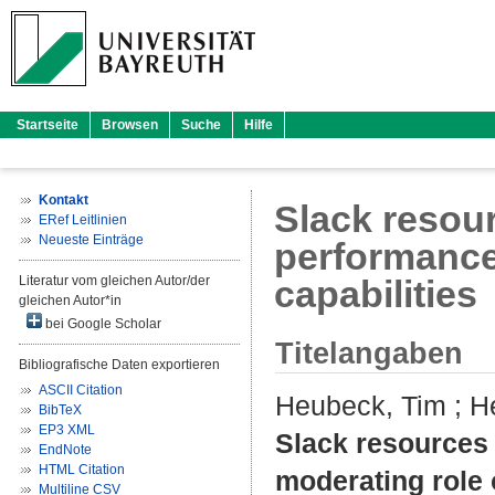
Startseite
Browsen
Suche
Hilfe
Kontakt
Slack resou
ERef Leitlinien
Neueste Einträge
performance
Literatur vom gleichen Autor/der
capabilities
gleichen Autor*in
bei Google Scholar
Titelangaben
Bibliografische Daten exportieren
ASCII Citation
Heubeck, Tim
;
He
BibTeX
EP3 XML
Slack resources 
EndNote
HTML Citation
moderating role 
Multiline CSV