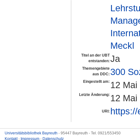
Lehrstu
Manag
Interna
Meckl
Titel an der UBT
Ja
entstanden:
Themengebiete
300 So
aus DDC:
Eingestellt am:
12 Mai
Letzte Änderung:
12 Mai
https:/
URI:
Universitätsbibliothek Bayreuth
- 95447 Bayreuth - Tel. 0921/553450
Kontakt
-
Impressum
-
Datenschutz