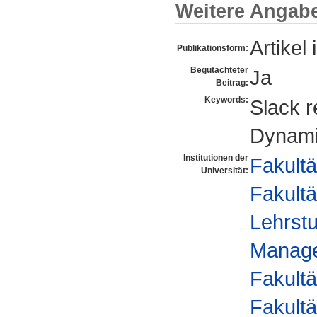
Weitere Angab
Artikel 
Publikationsform:
Begutachteter
Ja
Beitrag:
Keywords:
Slack r
Dynamic
Institutionen der
Fakultä
Universität:
Fakultä
Lehrstu
Manag
Fakultä
Fakultä