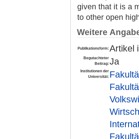
given that it is 
to other open hig
Weitere Angab
Artikel 
Publikationsform:
Begutachteter
Ja
Beitrag:
Institutionen der
Fakultä
Universität:
Fakultä
Volkswi
Wirtsch
Interna
Fakultä