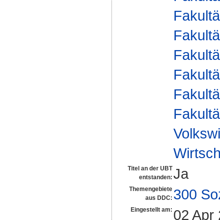
Fakultä
Fakultä
Fakultä
Fakultä
Fakultä
Fakultä
Volkswi
Wirtsch
Titel an der UBT
Ja
entstanden:
Themengebiete
300 So
aus DDC:
Eingestellt am:
02 Apr