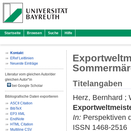
Startseite
Browsen
Suche
Hilfe
Kontakt
Exportweltm
ERef Leitlinien
Neueste Einträge
Sommermär
Literatur vom gleichen Autor/der
gleichen Autor*in
Titelangaben
bei Google Scholar
Herz, Bernhard
;
Bibliografische Daten exportieren
ASCII Citation
Exportweltmeist
BibTeX
EP3 XML
In:
Perspektiven de
EndNote
HTML Citation
ISSN 1468-2516
Multiline CSV