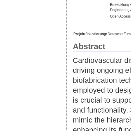
Entwicklung 
Engineering
Open Access 
Projektfinanzierung:
Deutsche For
Abstract
Cardiovascular di
driving ongoing ef
biofabrication te
employed to desig
is crucial to supp
and functionality.
mimic the hierarch
enhancing its fun