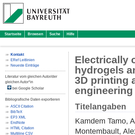
Startseite
Browsen
Suche
Hilfe
Kontakt
Electricall
ERef Leitlinien
Neueste Einträge
hydrogels an
Literatur vom gleichen Autor/der
3D printing 
gleichen Autor*in
engineering
bei Google Scholar
Bibliografische Daten exportieren
Titelangaben
ASCII Citation
BibTeX
EP3 XML
Kamdem Tamo, A
EndNote
HTML Citation
Montembault, Ale
Multiline CSV