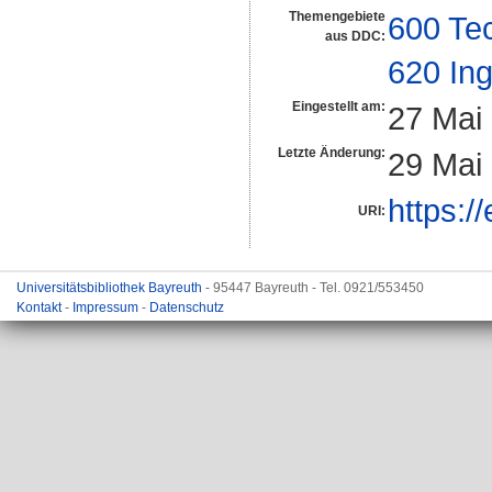
Themengebiete
600 Te
aus DDC:
620 In
Eingestellt am:
27 Mai
Letzte Änderung:
29 Mai
https:/
URI:
Universitätsbibliothek Bayreuth
- 95447 Bayreuth - Tel. 0921/553450
Kontakt
-
Impressum
-
Datenschutz