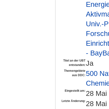
Energi
Aktivma
Univ.-P
Forsch
Einrich
- BayBa
Titel an der UBT
Ja
entstanden:
Themengebiete
500 Na
aus DDC:
Chemi
Eingestellt am:
28 Mai
Letzte Änderung:
28 Mai