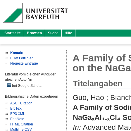
Startseite
Browsen
Suche
Hilfe
Kontakt
A Family of 
ERef Leitlinien
Neueste Einträge
on the NaGaₓ
Literatur vom gleichen Autor/der
gleichen Autor*in
Titelangaben
bei Google Scholar
Guo, Hao
;
Bianch
Bibliografische Daten exportieren
ASCII Citation
A Family of Sodi
BibTeX
EP3 XML
NaGaₓAl₁₋ₓCl₄ So
EndNote
HTML Citation
In:
Advanced Materi
Multiline CSV