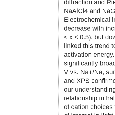
diffraction and R
NaAlCl4 and NaGa
Electrochemical 
decrease with inc
≤ x ≤ 0.5), but d
linked this trend
activation energy
significantly broa
V vs. Na+/Na, sur
and XPS confirmed
our understanding 
relationship in ha
of cation choices