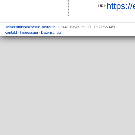
https:/
URI:
Universitätsbibliothek Bayreuth
- 95447 Bayreuth - Tel. 0921/553450
Kontakt
-
Impressum
-
Datenschutz