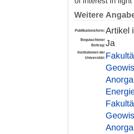
of interest in ligh
Weitere Angab
Artikel 
Publikationsform:
Begutachteter
Ja
Beitrag:
Institutionen der
Fakultä
Universität:
Geowis
Anorgan
Energi
Fakultä
Geowis
Anorgan