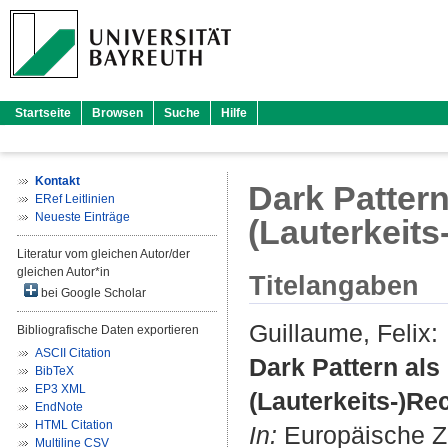
Startseite
Browsen
Suche
Hilfe
Kontakt
Dark Patter
ERef Leitlinien
Neueste Einträge
(Lauterkeits
Literatur vom gleichen Autor/der
gleichen Autor*in
Titelangaben
bei Google Scholar
Guillaume, Felix
:
Bibliografische Daten exportieren
ASCII Citation
Dark Pattern al
BibTeX
EP3 XML
(Lauterkeits-)Re
EndNote
HTML Citation
In:
Europäische Zei
Multiline CSV