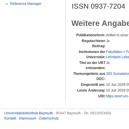
Reference Manager
ISSN 0937-7204
Weitere Angab
Publikationsform:
Artikel in einer
Begutachteter
Ja
Beitrag:
Institutionen der
Fakultäten
>
F
Universität:
Lehrstuhl Lebe
Titel an der UBT
Ja
entstanden:
Themengebiete aus
300 Sozialwis
DDC:
Eingestellt am:
10 Jun 2026 0
Letzte Änderung:
10 Jun 2026 0
URI:
https://eref.un
Universitätsbibliothek Bayreuth
- 95447 Bayreuth - Tel. 0921/553450
Kontakt
-
Impressum
-
Datenschutz