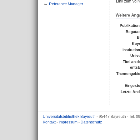
Link zum Voll
Reference Manager
Weitere Ang
Publikatio
Begutac
B
Key
Institutio
Unive
Titel an 
entst
Themengebie
Eingeste
Letzte Änd
Universitätsbibliothek Bayreuth
- 95447 Bayreuth - Tel. 
Kontakt
-
Impressum
-
Datenschutz