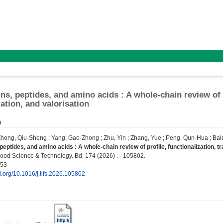
ins, peptides, and amino acids : A whole-chain review of p
ation, and valorisation
n
Zhong, Qiu-Sheng
;
Yang, Gao-Zhong
;
Zhu, Yin
;
Zhang, Yue
;
Peng, Qun-Hua
;
Bal
peptides, and amino acids : A whole-chain review of profile, functionalization, t
ood Science & Technology. Bd. 174 (2026) . - 105802.
053
oi.org/10.1016/j.tifs.2026.105802