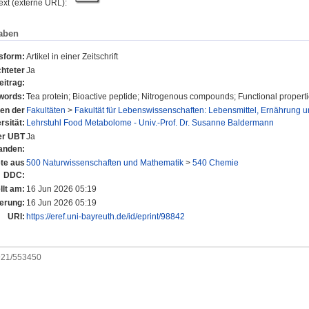
text (externe URL):
aben
nsform:
Artikel in einer Zeitschrift
hteter
Ja
eitrag:
words:
Tea protein; Bioactive peptide; Nitrogenous compounds; Functional propert
nen der
Fakultäten
>
Fakultät für Lebenswissenschaften: Lebensmittel, Ernährung 
rsität:
Lehrstuhl Food Metabolome - Univ.-Prof. Dr. Susanne Baldermann
der UBT
Ja
anden:
te aus
500 Naturwissenschaften und Mathematik
>
540 Chemie
DDC:
llt am:
16 Jun 2026 05:19
erung:
16 Jun 2026 05:19
URI:
https://eref.uni-bayreuth.de/id/eprint/98842
0921/553450