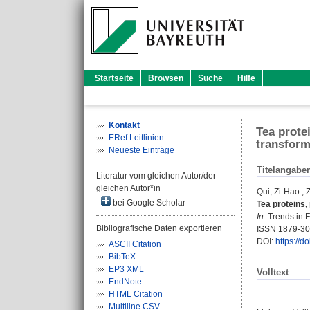
Startseite
Browsen
Suche
Hilfe
Kontakt
Tea prote
ERef Leitlinien
transform
Neueste Einträge
Titelangabe
Literatur vom gleichen Autor/der
gleichen Autor*in
Qui, Zi-Hao
;
bei Google Scholar
Tea proteins, 
In:
Trends in F
Bibliografische Daten exportieren
ISSN 1879-3
DOI:
https://d
ASCII Citation
BibTeX
EP3 XML
Volltext
EndNote
HTML Citation
Multiline CSV