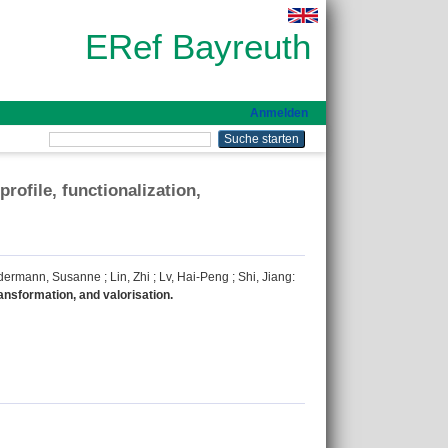
ERef Bayreuth
Anmelden
rofile, functionalization,
dermann, Susanne
;
Lin, Zhi
;
Lv, Hai-Peng
;
Shi, Jiang
:
ransformation, and valorisation.