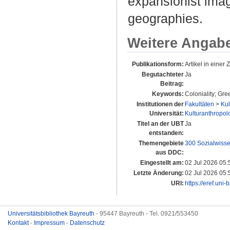
expansionist imag
geographies.
Weitere Angab
Publikationsform:
Artikel in einer Z
Begutachteter
Ja
Beitrag:
Keywords:
Coloniality; Gre
Institutionen der
Fakultäten
>
Kul
Universität:
Kulturanthropolo
Titel an der UBT
Ja
entstanden:
Themengebiete
300 Sozialwiss
aus DDC:
Eingestellt am:
02 Jul 2026 05:
Letzte Änderung:
02 Jul 2026 05:
URI:
https://eref.uni
Universitätsbibliothek Bayreuth
- 95447 Bayreuth - Tel. 0921/553450
Kontakt
-
Impressum
-
Datenschutz