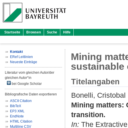
Startseite
Browsen
Suche
Hilfe
Kontakt
Mining matte
ERef Leitlinien
Neueste Einträge
sustainable 
Literatur vom gleichen Autor/der
gleichen Autor*in
Titelangaben
bei Google Scholar
Bonelli, Cristobal
Bibliografische Daten exportieren
ASCII Citation
Mining matters: C
BibTeX
EP3 XML
transition.
EndNote
HTML Citation
In:
The Extractive 
Multiline CSV