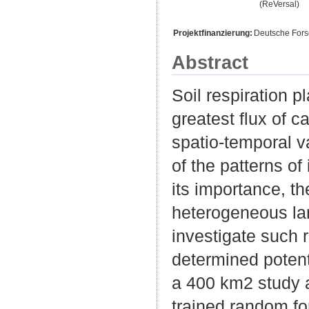
(ReVersal)
Projektfinanzierung:
Deutsche For
Abstract
Soil respiration p
greatest flux of 
spatio-temporal va
of the patterns of
its importance, the
heterogeneous lan
investigate such 
determined potenti
a 400 km2 study 
trained random fo