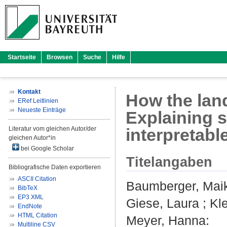
Startseite
Browsen
Suche
Hilfe
Kontakt
How the land
ERef Leitlinien
Neueste Einträge
Explaining s
Literatur vom gleichen Autor/der
interpretabl
gleichen Autor*in
bei Google Scholar
Titelangaben
Bibliografische Daten exportieren
ASCII Citation
Baumberger, Mai
BibTeX
EP3 XML
Giese, Laura
;
Kl
EndNote
HTML Citation
Meyer, Hanna
:
Multiline CSV