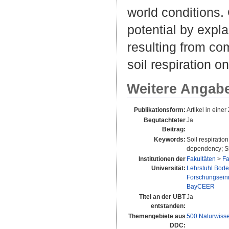
world conditions.
potential by expla
resulting from com
soil respiration o
Weitere Angab
Publikationsform:
Artikel in einer 
Begutachteter
Ja
Beitrag:
Keywords:
Soil respiratio
dependency; Sh
Institutionen der
Fakultäten
>
Fa
Universität:
Lehrstuhl Boden
Forschungsein
BayCEER
Titel an der UBT
Ja
entstanden:
Themengebiete aus
500 Naturwiss
DDC: