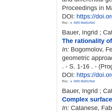
Proceedings in Ma
DOI:
https://doi.
Rez.:
AMS MatSciNet
Bauer, Ingrid
;
Cat
The rationality o
In:
Bogomolov, F
geometric approac
. - S. 1-16 . - (P
DOI:
https://doi.
Rez.:
AMS MatSciNet
Bauer, Ingrid
;
Cat
Complex surfaces
In:
Catanese, Fabr