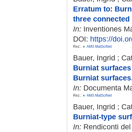
Erratum to: Burn
three connected
In:
Inventiones Ma
DOI:
https://doi.
Rez.:
AMS MatSciNet
Bauer, Ingrid
;
Cat
Burniat surfaces
Burniat surfaces
In:
Documenta Math
Rez.:
AMS MatSciNet
Bauer, Ingrid
;
Cat
Burniat-type sur
In:
Rendiconti del