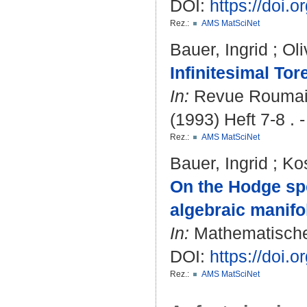
DOI:
https://doi.o
Rez.:
AMS MatSciNet
Bauer, Ingrid
;
Oli
Infinitesimal Tor
In:
Revue Roumain
(1993) Heft 7-8 . 
Rez.:
AMS MatSciNet
Bauer, Ingrid
;
Ko
On the Hodge sp
algebraic manifo
In:
Mathematische 
DOI:
https://doi.
Rez.:
AMS MatSciNet