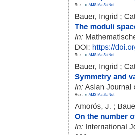
Rez.:
AMS MatSciNet
Bauer, Ingrid
;
Cat
The moduli space
In:
Mathematische 
DOI:
https://doi.
Rez.:
AMS MatSciNet
Bauer, Ingrid
;
Cat
Symmetry and var
In:
Asian Journal o
Rez.:
AMS MatSciNet
Amorós, J.
;
Bauer
On the number of
In:
International J