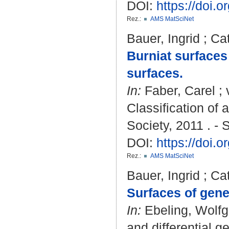
DOI:
https://doi.
Rez.:
AMS MatSciNet
Bauer, Ingrid
;
Cat
Burniat surfaces
surfaces.
In:
Faber, Carel
;
Classification of 
Society, 2011 . - 
DOI:
https://doi.
Rez.:
AMS MatSciNet
Bauer, Ingrid
;
Cat
Surfaces of gene
In:
Ebeling, Wolf
and differential ge