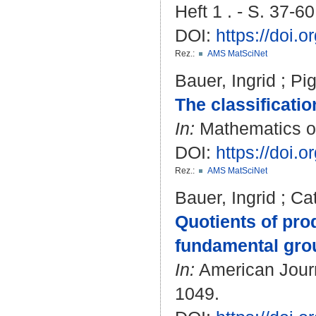
Heft 1 . - S. 37-60
DOI:
https://doi.
Rez.:
AMS MatSciNet
Bauer, Ingrid
;
Pig
The classificati
In:
Mathematics of
DOI:
https://doi
Rez.:
AMS MatSciNet
Bauer, Ingrid
;
Cat
Quotients of pro
fundamental gro
In:
American Journa
1049.