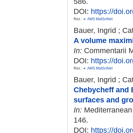
586.
DOI:
https://doi
Rez.:
AMS MatSciNet
Bauer, Ingrid
;
Cat
A volume maximiz
In:
Commentarii Mat
DOI:
https://doi.
Rez.:
AMS MatSciNet
Bauer, Ingrid
;
Cat
Chebycheff and B
surfaces and gro
In:
Mediterranean J
146.
DOI:
https://doi.