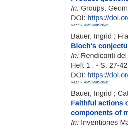
In:
Groups, Geomet
DOI:
https://doi.
Rez.:
AMS MatSciNet
Bauer, Ingrid
;
Fra
Bloch's conjectu
In:
Rendiconti del
Heft 1 . - S. 27-42
DOI:
https://doi.
Rez.:
AMS MatSciNet
Bauer, Ingrid
;
Cat
Faithful actions
components of m
In:
Inventiones Ma