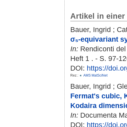
Artikel in einer
Bauer, Ingrid
;
Cat
σ₅-equivariant s
In:
Rendiconti del
Heft 1 . - S. 97-12
DOI:
https://doi.
Rez.:
AMS MatSciNet
Bauer, Ingrid
;
Gle
Fermat's cubic, 
Kodaira dimensi
In:
Documenta Math
DOI:
https://doi