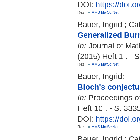
DOI:
https://doi.
Rez.:
AMS MatSciNet
Bauer, Ingrid
;
Cat
Generalized Burn
In:
Journal of Mat
(2015) Heft 1 . - S
Rez.:
AMS MatSciNet
Bauer, Ingrid
:
Bloch's conjectu
In:
Proceedings of
Heft 10 . - S. 333
DOI:
https://doi
Rez.:
AMS MatSciNet
Bauer, Ingrid
;
Cat