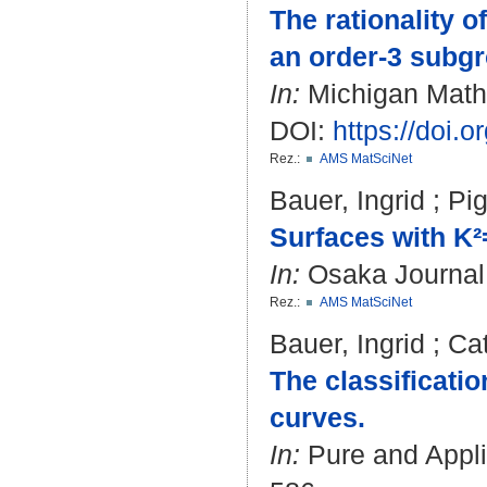
The rationality 
an order-3 subgr
In:
Michigan Mathem
DOI:
https://doi
Rez.:
AMS MatSciNet
Bauer, Ingrid
;
Pig
Surfaces with K²
In:
Osaka Journal o
Rez.:
AMS MatSciNet
Bauer, Ingrid
;
Cat
The classificati
curves.
In:
Pure and Applie