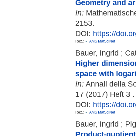
Geometry and ari
In:
Mathematische 
2153.
DOI:
https://doi
Rez.:
AMS MatSciNet
Bauer, Ingrid
;
Cat
Higher dimensiona
space with logari
In:
Annali della S
17 (2017) Heft 3 .
DOI:
https://doi
Rez.:
AMS MatSciNet
Bauer, Ingrid
;
Pig
Product-quotient