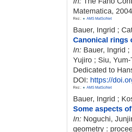
In:
The Fano Confer
Matematica, 2004 
Rez.:
AMS MatSciNet
Bauer, Ingrid
;
Cat
Canonical rings 
In:
Bauer, Ingrid
;
Yujiro
;
Siu, Yum-
Dedicated to Hans 
DOI:
https://doi.
Rez.:
AMS MatSciNet
Bauer, Ingrid
;
Ko
Some aspects of
In:
Noguchi, Junji
geometry : proceed