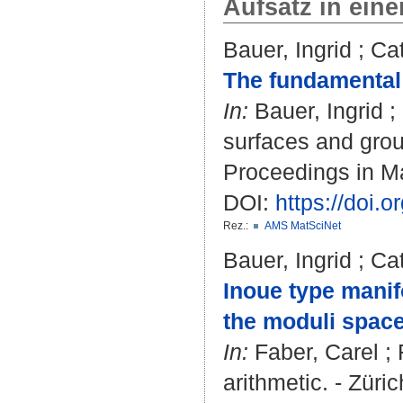
Aufsatz in ein
Bauer, Ingrid
;
Cat
The fundamental 
In:
Bauer, Ingrid
;
surfaces and group
Proceedings in Ma
DOI:
https://doi.
Rez.:
AMS MatSciNet
Bauer, Ingrid
;
Cat
Inoue type manif
the moduli space
In:
Faber, Carel
;
arithmetic. - Züri