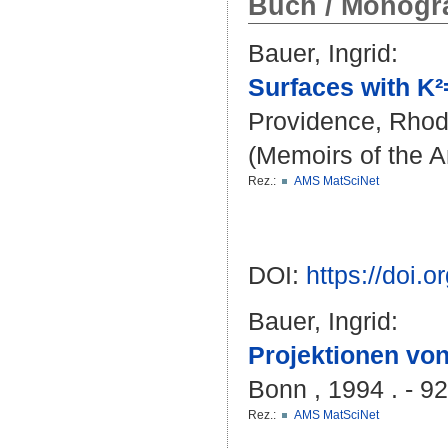
Buch / Monogra
Bauer, Ingrid
:
Surfaces with K²
Providence, Rhode
(Memoirs of the A
Rez.:
AMS MatSciNet
DOI:
https://doi
Bauer, Ingrid
:
Projektionen von
Bonn , 1994 . - 9
Rez.:
AMS MatSciNet