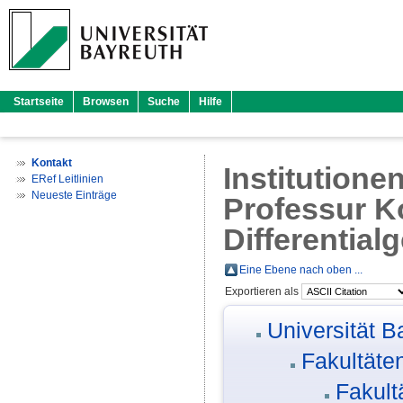
Startseite
Browsen
Suche
Hilfe
Kontakt
Institutione
ERef Leitlinien
Neueste Einträge
Professur K
Differentialg
Eine Ebene nach oben ...
Exportieren als
Universität B
Fakultäte
Fakult