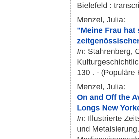
Bielefeld : transc
Menzel, Julia
:
"Meine Frau hat 
zeitgenössischer 
In:
Stahrenberg, C
Kulturgeschichtli
130 . - (Populäre 
Menzel, Julia
:
On and Off the A
Longs New York
In:
Illustrierte Ze
und Metaisierung. -