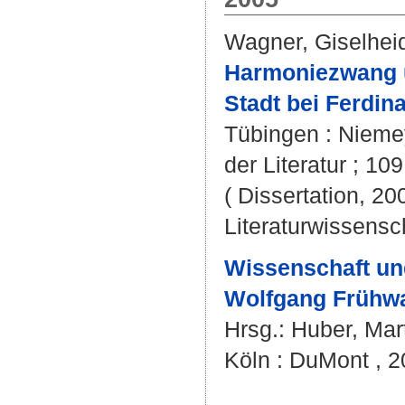
Wagner, Giselhei
Harmoniezwang u
Stadt bei Ferdin
Tübingen : Niemey
der Literatur ; 109
( Dissertation, 20
Literaturwissensch
Wissenschaft und
Wolfgang Frühwa
Hrsg.:
Huber, Mar
Köln : DuMont , 2