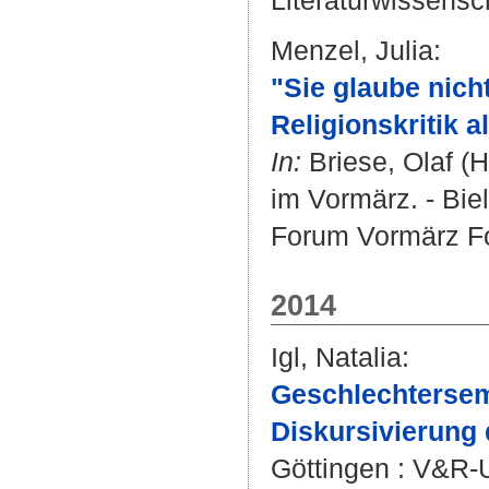
Literaturwissensch
Menzel, Julia
:
"Sie glaube nich
Religionskritik 
In:
Briese, Olaf
(Hr
im Vormärz. - Biel
Forum Vormärz Fo
2014
Igl, Natalia
:
Geschlechtersema
Diskursivierung 
Göttingen : V&R-Un