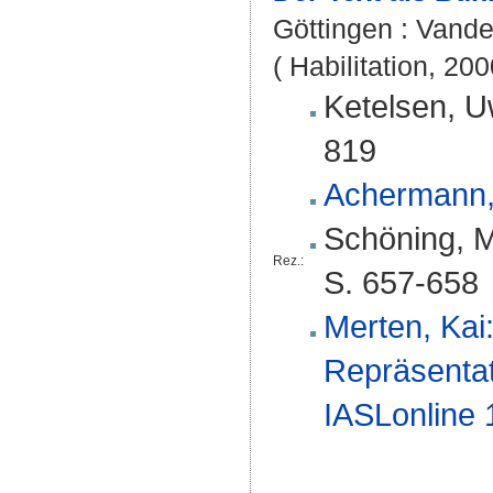
Göttingen : Vande
( Habilitation, 20
Ketelsen, U
819
Achermann, E
Schöning, Ma
Rez.:
S. 657-658
Merten, Kai
Repräsenta
IASLonline 