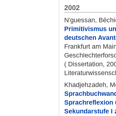
2002
N'guessan, Béchi
Primitivismus un
deutschen Avant
Frankfurt am Main 
Geschlechterforsc
( Dissertation, 20
Literaturwissensch
Khadjehzadeh, 
Sprachbuchwande
Sprachreflexion 
Sekundarstufe I