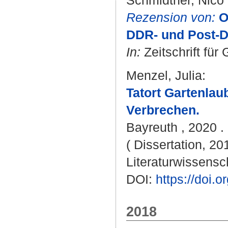
Schmidtner, Nico
Rezension von:
O
DDR- und Post-DD
In:
Zeitschrift für
Menzel, Julia
:
Tatort Gartenlau
Verbrechen.
Bayreuth , 2020 . 
( Dissertation, 20
Literaturwissensch
DOI:
https://doi
2018