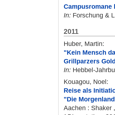
Campusromane b
In:
Forschung & Leh
2011
Huber, Martin
:
"Kein Mensch da
Grillparzers Go
In:
Hebbel-Jahrbuch
Kouagou, Noel
:
Reise als Initi
"Die Morgenlandf
Aachen : Shaker , 