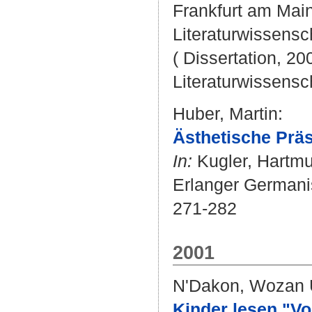
Frankfurt am Main 
Literaturwissensch
( Dissertation, 20
Literaturwissensch
Huber, Martin
:
Ästhetische Präs
In:
Kugler, Hartmu
Erlanger Germanist
271-282
2001
N'Dakon, Wozan 
Kinder lesen "Vo