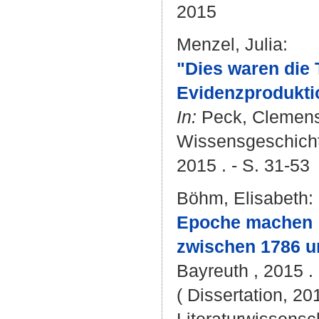
2015
Menzel, Julia
:
"Dies waren die 
Evidenzproduktio
In:
Peck, Clemen
Wissensgeschichte 
2015 . - S. 31-53
Böhm, Elisabeth
:
Epoche machen :
zwischen 1786 u
Bayreuth , 2015 . 
( Dissertation, 20