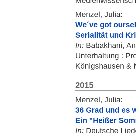
Medienwissenschaf
Menzel, Julia
:
We´ve got oursel
Serialität und Kri
In:
Babakhani, An
Unterhaltung : Pro
Königshausen & 
2015
Menzel, Julia
:
36 Grad und es w
Ein "Heißer Som
In:
Deutsche Liede