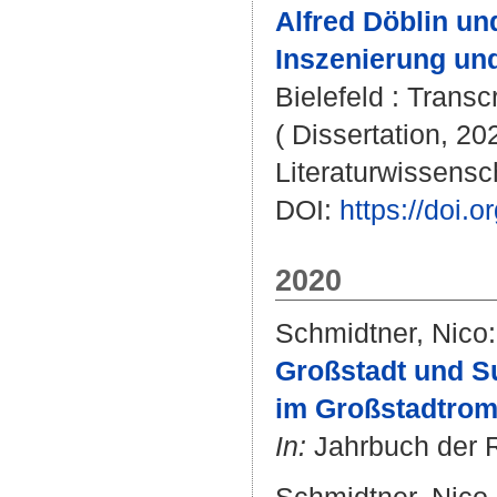
Alfred Döblin un
Inszenierung un
Bielefeld : Transcr
( Dissertation, 20
Literaturwissensch
DOI:
https://doi
2020
Schmidtner, Nico
:
Großstadt und S
im Großstadtroma
In:
Jahrbuch der Ra