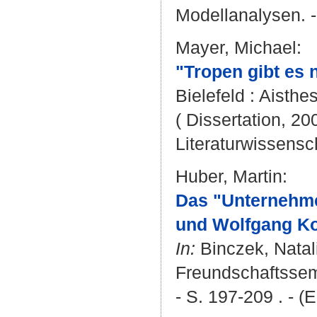
Modellanalysen. - 
Mayer, Michael
:
"Tropen gibt es 
Bielefeld : Aisthes
( Dissertation, 20
Literaturwissensch
Huber, Martin
:
Das "Unternehme
und Wolfgang K
In:
Binczek, Natal
Freundschaftssema
- S. 197-209 . - (