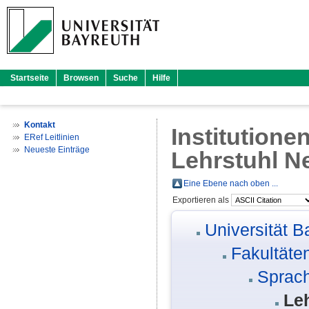
Startseite
Browsen
Suche
Hilfe
Kontakt
Institutione
ERef Leitlinien
Neueste Einträge
Lehrstuhl N
Eine Ebene nach oben ...
Exportieren als
Universität B
Fakultäte
Sprach
Le