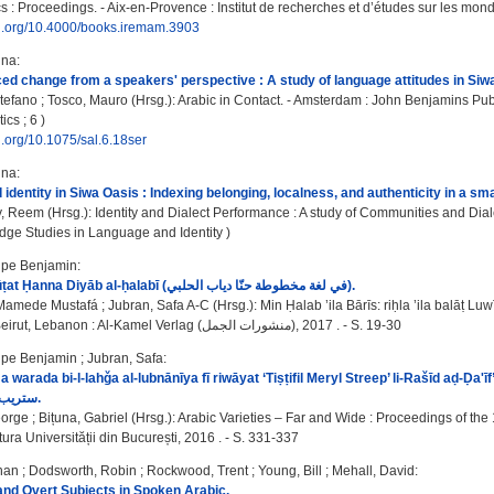
cs : Proceedings. - Aix-en-Provence : Institut de recherches et d’études sur les m
oi.org/10.4000/books.iremam.3903
ina
:
ed change from a speakers' perspective : A study of language attitudes in Siw
Stefano
;
Tosco, Mauro
(Hrsg.): Arabic in Contact. - Amsterdam : John Benjamins Publ
ics ; 6 )
oi.org/10.1075/sal.6.18ser
ina
:
identity in Siwa Oasis : Indexing belonging, localness, and authenticity in a sm
y, Reem
(Hrsg.): Identity and Dialect Performance : A study of Communities and Diale
edge Studies in Language and Identity )
lipe Benjamin
:
Fī luġat maḫṭūṭat Ḥanna Diyāb al-ḥalabī (في لغة مخطوطة حنّا دياب الحلبي).
 Mamede Mustafá
;
Jubran, Safa A-C
(Hrsg.): Min Ḥalab ’ila Bārīs: riḥla ’ila balāṭ Luwīs ar-rābi' 'ašar ( بلاط لويس
الرابع عشر). - Beirut, Lebanon : Al-Kamel Verlag (منشورات الجمل), 2017 . - S. 19-30
lipe Benjamin
;
Jubran, Safa
:
bi-l-lahǧa al-lubnānīya fī riwāyat ‘Tiṣṭifil Meryl Streep’ li-Rašīd aḍ-Ḍa'īf”/ترجمة ما ورد باللهجة اللبنانية في رواية تصطفل ميريل
ستريب لرشيد الضعيف.
eorge
;
Bițuna, Gabriel
(Hrsg.): Arabic Varieties – Far and Wide : Proceedings of the 
ura Universității din București, 2016 . - S. 331-337
han
;
Dodsworth, Robin
;
Rockwood, Trent
;
Young, Bill
;
Mehall, David
:
and Overt Subjects in Spoken Arabic.