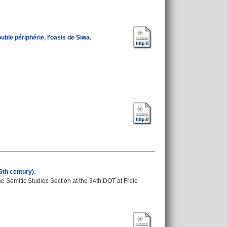
ble périphérie, l’oasis de Siwa.
6th century).
he Semitic Studies Section at the 34th DOT at Freie