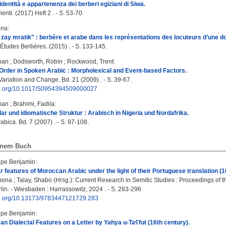
identità e appartenenza dei berberi egiziani di Siwa.
ienti. (2017) Heft 2 . - S. 53-70.
ina
:
ay mratik" : berbère et arabe dans les représentations des locuteurs d’une dou
tudes Berbères. (2015) . - S. 133-145.
han
;
Dodsworth, Robin
;
Rockwood, Trent
:
Order in Spoken Arabic : Morpholexical and Event-based Factors.
riation and Change. Bd. 21 (2009) . - S. 39-67.
doi.org/10.1017/S0954394509000027
han
;
Brahimi, Fadila
:
r und idiomatische Struktur : Arabisch in Nigeria und Nordafrika.
ica. Bd. 7 (2007) . - S. 97-108.
einem Buch
lipe Benjamin
:
r features of Moroccan Arabic under the light of their Portuguese translation (1
imona
;
Talay, Shabo
(Hrsg.): Current Research in Semitic Studies : Proceedings of t
rlin. - Wiesbaden : Harrassowitz, 2024 . - S. 283-296
doi.org/10.13173/9783447121729.283
lipe Benjamin
:
 Dialectal Features on a Letter by Yahya u-Taʕfut (16th century).