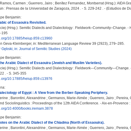
s Ramos, Carmen
;
Guerrero, Jairo
;
Benítez Fernandez, Montserrat
(Hrsg.): AIDA Gra
n : Prensas de la Universidad de Zaragoza, 2024 . - S. 229-242 . - (Estudios de Dia
lipe Benjamin
:
bic of Essaouira Revisited.
ciej
(Hrsg.): Semitic Dialects and Dialectology : Fieldwork–Community–Change. - H
3-195
oi.org/10.17885/heiup.859.c13960
n Geva-Kleinberger, in: Mediterranean Language Review 39 (2923), 279–285.
 Gębski, in: Journal of Semitic Studies (2024)
lipe Benjamin
:
the Arabic Dialect of Essaouira (Jewish and Muslim Varieties).
ciej
(Hrsg.): Semitic Dialects and Dialectology : Fieldwork—Community—Change. - 
22 . - S. 345-355
oi.org/10.17885/heiup.859.c13976
ina
:
alectology of Egypt : A View from the Berber-Speaking Periphery.
herine
;
Barontini, Alexandrine
;
Germanos, Marie-Aimée
;
Guerrero, Jairo
;
Pereira,
nd Sociolinguistics : Proceedings of the 12th AIDA Conference. - Aix-en-Provence : 
oi.org/10.4000/books.iremam.3878
lipe Benjamin
:
otes on the Arabic Dialect of the Chiadma (North of Essaouira).
herine
;
Barontini, Alexandrine
;
Germanos, Marie-Aimée
;
Guerrero, Jairo
;
Pereira,