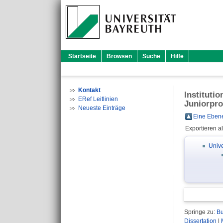
Startseite
Browsen
Suche
Hilfe
Kontakt
Instituti
ERef Leitlinien
Juniorpro
Neueste Einträge
Eine Ebene
Exportieren a
Unive
Springe zu:
Bu
Dissertation
|