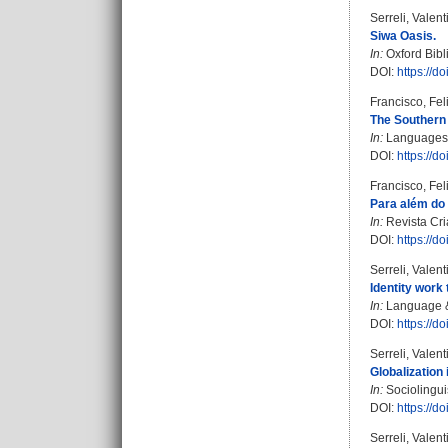
Serreli, Valent
Siwa Oasis.
In:
Oxford Bibl
DOI:
https://
Francisco, Fe
The Southern 
In:
Languages. 
DOI:
https://
Francisco, Fe
Para além do
In:
Revista Cria
DOI:
https://d
Serreli, Valent
Identity work 
In:
Language & 
DOI:
https://d
Serreli, Valent
Globalization 
In:
Sociolinguis
DOI:
https://d
Serreli, Valent