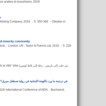
ondes arabes et musulmans, 2019
a.
ishing Company, 2018 . - S. 350-368 . - (Studies in
all minority community.
cts. - London, UK : Taylor & Francis Ltd, 2018 . - S. 226-
من حلب إلى باريس : رحلة إلى
في 
11th International Conference of AIDA. - Bucharest,