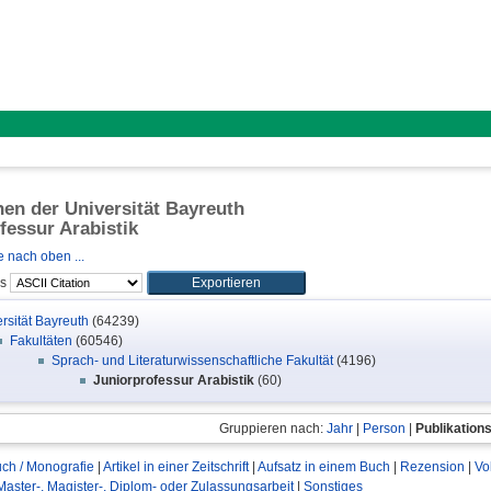
onen der Universität Bayreuth
fessur Arabistik
 nach oben ...
ls
rsität Bayreuth
(64239)
Fakultäten
(60546)
Sprach- und Literaturwissenschaftliche Fakultät
(4196)
Juniorprofessur Arabistik
(60)
Gruppieren nach:
Jahr
|
Person
|
Publikation
ch / Monografie
|
Artikel in einer Zeitschrift
|
Aufsatz in einem Buch
|
Rezension
|
Vo
Master-, Magister-, Diplom- oder Zulassungsarbeit
|
Sonstiges