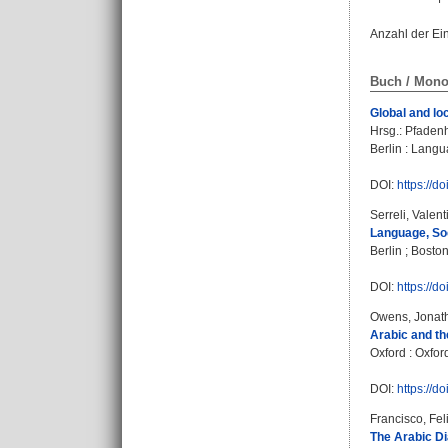
Anzahl der Ei
Buch / Mono
Global and lo
Hrsg.:
Pfadenh
Berlin : Langu
DOI:
https://
Serreli, Valent
Language, Soc
Berlin ; Boston
DOI:
https://
Owens, Jonat
Arabic and the
Oxford : Oxfor
DOI:
https://
Francisco, Fe
The Arabic Di