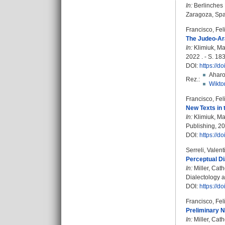
In:
Berlinche
Zaragoza, Spai
Francisco, Fe
The Judeo-Ara
In:
Klimiuk, Ma
2022 . - S. 18
DOI:
https://d
Aharo
Rez.:
Wiktor
Francisco, Fe
New Texts in 
In:
Klimiuk, Ma
Publishing, 20
DOI:
https://d
Serreli, Valent
Perceptual Di
In:
Miller, Cat
Dialectology a
DOI:
https://d
Francisco, Fe
Preliminary N
In:
Miller, Cat