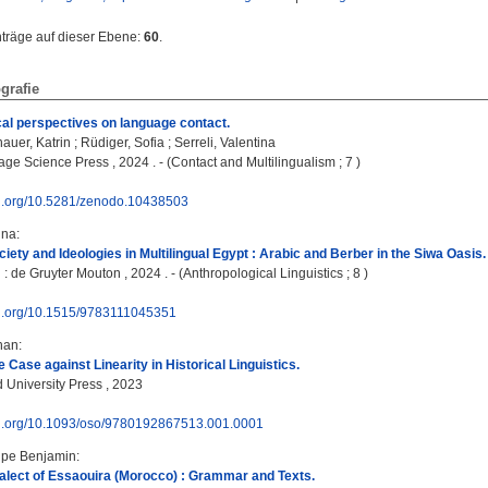
nträge auf dieser Ebene:
60
.
grafie
cal perspectives on language contact.
auer, Katrin
;
Rüdiger, Sofia
;
Serreli, Valentina
age Science Press , 2024 . - (Contact and Multilingualism ; 7 )
doi.org/10.5281/zenodo.10438503
ina
:
iety and Ideologies in Multilingual Egypt : Arabic and Berber in the Siwa Oasis.
 : de Gruyter Mouton , 2024 . - (Anthropological Linguistics ; 8 )
doi.org/10.1515/9783111045351
han
:
 Case against Linearity in Historical Linguistics.
d University Press , 2023
doi.org/10.1093/oso/9780192867513.001.0001
lipe Benjamin
:
alect of Essaouira (Morocco) : Grammar and Texts.