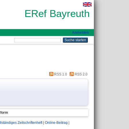
ERef Bayreuth
Anmelden
RSS 1.0
RSS 2.0
sform
llständiges Zeitschriftenheft
|
Online-Beitrag
|