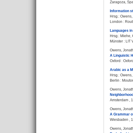
Zaragoza, Spai
Information s
Hrsg.:
Owens,
London : Rout
Languages in 
Hrsg.:
Miehe,
Münster : LIT V
Owens, Jonat
A Linguistic H
Oxford : Oxfor
Arabic as a M
Hrsg.:
Owens,
Berlin : Mouto
Owens, Jonat
Neighborhood 
Amsterdam , 19
Owens, Jonat
A Grammar of
Wiesbaden , 19
Owens, Jonat