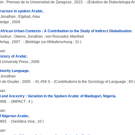
n : Prensas de la Universidad de Zaragoza , 2023 . - (Estudios de Dialectologia Ar
tructure in spoken Arabic.
 Jonathan
;
Elgibali, Alaa
ledge , 2009
African Urban Contexts : A Contribution to the Study of Indirect Globalisation.
 Gudrun
;
Owens, Jonathan
;
von Roncador, Manfred
erlag , 2007 . - (Beiträge zur Afrikaforschung ; 31 )
han
:
istory of Arabic.
d University Press , 2006
inority Language.
 Jonathan
n de Gruyter , 2000 . - XI, 458 S. - (Contributions to the Sociology of Language ; 83 )
han
:
and Ancestry : Variation in the Spoken Arabic of Maiduguri, Nigeria.
98 . - (IMPACT ; 4 )
han
:
 Nigerian Arabic.
93 . - (Semitica Viva ; 10 )
han
: