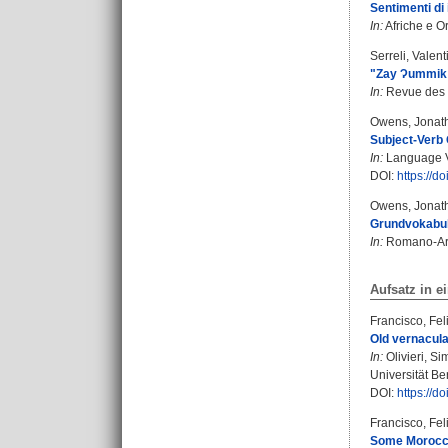
Sentimenti di 
In:
Afriche e Or
Serreli, Valent
"Zay Ɂummik z
In:
Revue des É
Owens, Jonat
Subject-Verb 
In:
Language Va
DOI:
https://
Owens, Jonat
Grundvokabula
In:
Romano-Arab
Aufsatz in 
Francisco, Fe
Old vernacula
In:
Olivieri, S
Universität Be
DOI:
https://
Francisco, Fe
Some Moroccan