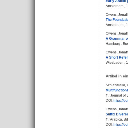
Early Arabic 
Amsterdam , 19
Owens, Jonat
The Foundatio
Amsterdam , 19
Owens, Jonat
A Grammar of
Hamburg : Busk
Owens, Jonat
A Short Refe
Wiesbaden , 
Artikel in ei
Schiattarella,
Multifunction
In:
Journal of 
DOI:
https://
Owens, Jonat
Suffix Divers
In:
Arabica. Bd.
DOI:
https://