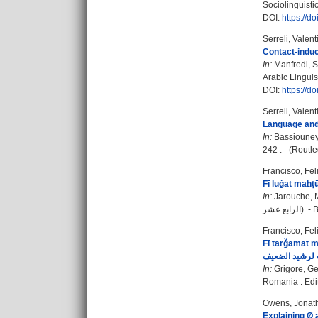
Sociolinguisti
DOI:
https://d
Serreli, Valent
Contact-induc
In:
Manfredi, 
Arabic Linguist
DOI:
https://d
Serreli, Valent
Language and 
In:
Bassioune
242 . - (Routl
Francisco, Fe
In:
Jarouche,
Francisco, Fe
Fī tarǧamat ma warada 
In:
Grigore, G
Romania : Edit
Owens, Jonat
Explaining Ø 