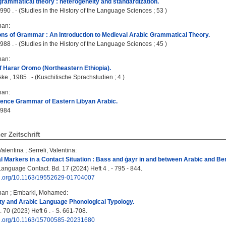
grammatical theory : heterogeneity and standardization.
90 . - (Studies in the History of the Language Sciences ; 53 )
han
:
ns of Grammar : An Introduction to Medieval Arabic Grammatical Theory.
88 . - (Studies in the History of the Language Sciences ; 45 )
han
:
 Harar Oromo (Northeastern Ethiopia).
e , 1985 . - (Kuschitische Sprachstudien ; 4 )
han
:
rence Grammar of Eastern Libyan Arabic.
1984
ner Zeitschrift
 Valentina
;
Serreli, Valentina
:
al Markers in a Contact Situation : Bass and ġayr in and between Arabic and Be
Language Contact. Bd. 17 (2024) Heft 4 . - 795 - 844.
doi.org/10.1163/19552629-01704007
han
;
Embarki, Mohamed
:
ity and Arabic Language Phonological Typology.
 70 (2023) Heft 6 . - S. 661-708.
doi.org/10.1163/15700585-20231680