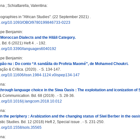
ina
;
Schiattarella, Valentina
:
iographies in "African Studies". (22 September 2021) .
doi.org/10.1093/OBO/9780199846733-0223
lipe Benjamin
:
Moroccan Dialects and the Hilāli Category.
Bd. 6 (2021) Heft 4 . - 192.
doi.org/10.3390/languages6040192
lipe Benjamin
:
 pão nu : Do conto “A sandália do Profeta Maomé”, de Mohamed Choukri.
ção & Crítica. (2020) . - S. 134-147.
oi.org/10.11606/issn.1984-1124.v0ispep134-147
ina
:
through language choice in the Siwa Oasis : The exploitation and iconization of S
Communication. Bd. 68 (2019) . - S. 28-36.
oi.org/10.1016/j.langcom.2018.10.012
ina
:
in the periphery : Arabization and the changing status of Siwi Berber in the oasi
tic Studies. Bd. 12 (2018) Heft 2, Special issue . - S. 231-250.
oi.org/10.1558/sols.35565
ina
: