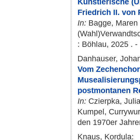
Künstlerische (
Friedrich II. von
In:
Bagge, Maren
(Wahl)Verwandtsch
: Böhlau, 2025 . -
Danhauser, Joha
Vom Zechenchor 
Musealisierungs
postmontanen Re
In:
Czierpka, Juli
Kumpel, Currywurs
den 1970er Jahren
Knaus, Kordula
: