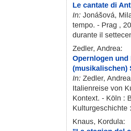
Le cantate di Ant
In:
Jonášová, Mil
tempo. - Prag , 201
durante il settecen
Zedler, Andrea
:
Opernlogen und 
(musikalischen) 
In:
Zedler, Andrea
Italienreise von K
Kontext. - Köln : 
Kulturgeschichte :
Knaus, Kordula
: