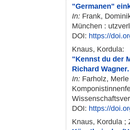
"Germanen" eink
In:
Frank, Domini
München : utzverl
DOI:
https://doi
Knaus, Kordula
:
"Kennst du der M
Richard Wagner.
In:
Farholz, Merle
Komponistinnenfes
Wissenschaftsverl
DOI:
https://doi.
Knaus, Kordula
;