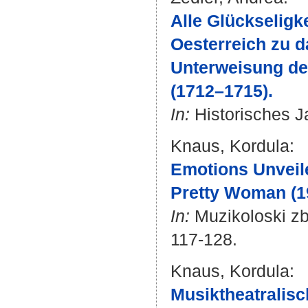
Alle Glückseligk
Oesterreich zu d
Unterweisung des
(1712–1715).
In:
Historisches Ja
Knaus, Kordula
:
Emotions Unveile
Pretty Woman (19
In:
Muzikoloski zbo
117-128.
Knaus, Kordula
:
Musiktheatralisc