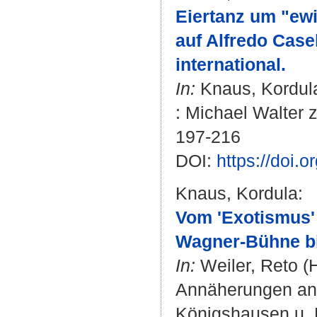
Eiertanz um "ew
auf Alfredo Case
international.
In:
Knaus, Kordul
: Michael Walter z
197-216
DOI:
https://doi.
Knaus, Kordula
:
Vom 'Exotismus'
Wagner-Bühne bi
In:
Weiler, Reto
(H
Annäherungen an 
Königshausen u. 