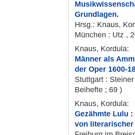
Musikwissenscha
Grundlagen.
Hrsg.:
Knaus, Kor
München : Utz , 2
Knaus, Kordula
:
Männer als Ammen
der Oper 1600-1
Stuttgart : Steine
Beihefte ; 69 )
Knaus, Kordula
:
Gezähmte Lulu :
von literarische
Freiburg im Breis