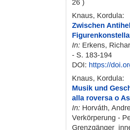
26 )
Knaus, Kordula
:
Zwischen Antihe
Figurenkonstella
In:
Erkens, Richa
- S. 183-194
DOI:
https://doi.
Knaus, Kordula
:
Musik und Geschl
alla roversa o A
In:
Horváth, Andr
Verkörperung - Pe
Grenzgänger_innen 