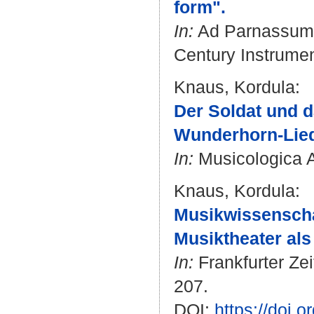
form".
In:
Ad Parnassum :
Century Instrument
Knaus, Kordula
:
Der Soldat und d
Wunderhorn-Lied
In:
Musicologica Au
Knaus, Kordula
:
Musikwissenscha
Musiktheater als
In:
Frankfurter Zei
207.
DOI:
https://doi.