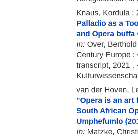
Knaus, Kordula
;
Palladio as a To
and Opera buffa O
In:
Over, Berthold
Century Europe : C
transcript, 2021 .
Kulturwissenschaf
van der Hoven, L
"Opera is an art
South African O
Umphefumlo (201
In:
Matzke, Christ