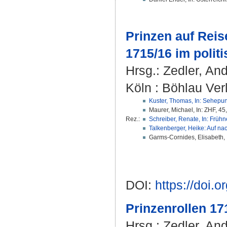
Prinzen auf Reise
1715/16 im politi
Hrsg.:
Zedler, An
Köln : Böhlau Verl
Kuster, Thomas, In: Sehepunk
Maurer, Michael, In: ZHF, 45
Rez.:
Schreiber, Renate, In: Frühne
Talkenberger, Heike: Auf nac
Garms-Cornides, Elisabeth, I
DOI:
https://doi
Prinzenrollen 17
Hrsg.:
Zedler, An