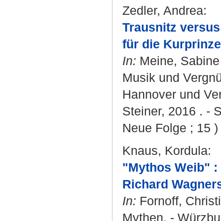
Zedler, Andrea
:
Trausnitz versus
für die Kurprinz
In:
Meine, Sabine
Musik und Vergnü
Hannover und Ven
Steiner, 2016 . - 
Neue Folge ; 15 )
Knaus, Kordula
:
"Mythos Weib" : 
Richard Wagners
In:
Fornoff, Christ
Mythen. - Würzbur