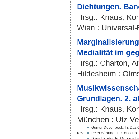
Dichtungen. Band
Hrsg.:
Knaus, Kor
Wien : Universal-
Marginalisierung
Medialität im ge
Hrsg.:
Charton, A
Hildesheim : Olms
Musikwissenscha
Grundlagen. 2. ak
Hrsg.:
Knaus, Kor
München : Utz Ver
Gunter Duvenbeck, In: Das Or
Rez.:
Peter Sühring, In: Concerto:
Daniel Ender, In: Österreichi