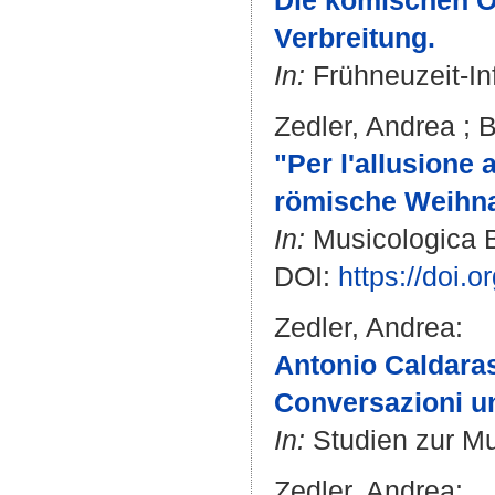
Die komischen O
Verbreitung.
In:
Frühneuzeit-Inf
Zedler, Andrea
;
B
"Per l'allusione 
römische Weihna
In:
Musicologica Br
DOI:
https://doi.
Zedler, Andrea
:
Antonio Caldara
Conversazioni u
In:
Studien zur Mus
Zedler, Andrea
: