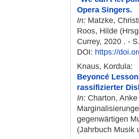
Opera Singers.
In:
Matzke, Christ
Roos, Hilde
(Hrsg.
Currey, 2020 . - S.
DOI:
https://doi
Knaus, Kordula
:
Beyoncé Lessons
rassifizierter D
In:
Charton, Anke
Marginalisierunge
gegenwärtigen Mus
(Jahrbuch Musik 