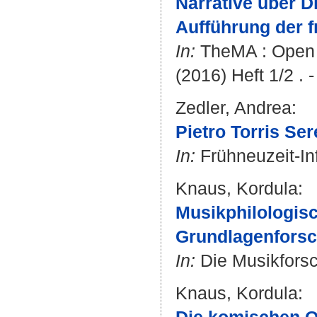
Narrative über 
Aufführung der f
In:
TheMA : Open A
(2016) Heft 1/2 . -
Zedler, Andrea
:
Pietro Torris Se
In:
Frühneuzeit-Inf
Knaus, Kordula
:
Musikphilologis
Grundlagenforsc
In:
Die Musikforsch
Knaus, Kordula
: