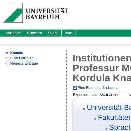
Startseite
Browsen
Suche
Hilfe
Kontakt
Institutione
ERef Leitlinien
Neueste Einträge
Professur Mu
Kordula Kn
Eine Ebene nach oben ...
Exportieren als
Universität B
Fakultäte
Sprach