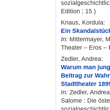
sozialgeschichtlic
Edition ; 15 )
Knaus, Kordula
:
Ein Skandalstück
In:
Mittermayer, 
Theater – Eros – 
Zedler, Andrea
:
Warum man junge
Beitrag zur Wah
Stadttheater 1899
In:
Zedler, Andrea
Salome : Die öste
sozialgeschichtlic