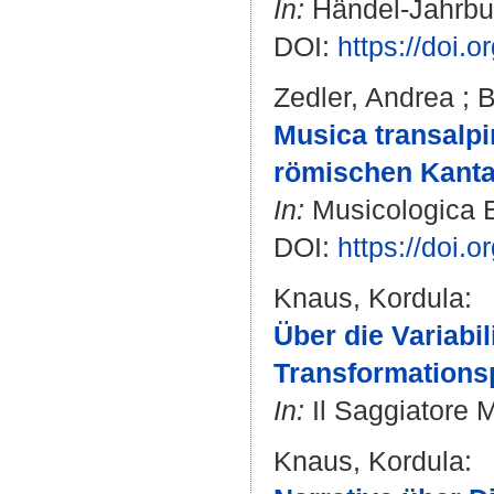
In:
Händel-Jahrbuch
DOI:
https://doi.
Zedler, Andrea
;
B
Musica transalpi
römischen Kanta
In:
Musicologica Br
DOI:
https://doi.
Knaus, Kordula
:
Über die Variabil
Transformations
In:
Il Saggiatore M
Knaus, Kordula
: