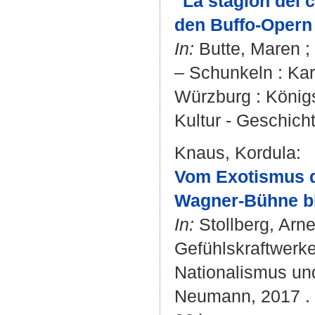
"La stagion del 
den Buffo-Opern
In:
Butte, Maren
;
– Schunkeln : Kar
Würzburg : Königs
Kultur - Geschicht
Knaus, Kordula
:
Vom Exotismus d
Wagner-Bühne bi
In:
Stollberg, Arn
Gefühlskraftwerke
Nationalismus un
Neumann, 2017 . -