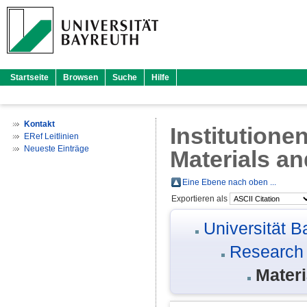
Startseite
Browsen
Suche
Hilfe
Kontakt
Institutione
ERef Leitlinien
Neueste Einträge
Materials a
Eine Ebene nach oben ...
Exportieren als
Universität B
Research
Mater