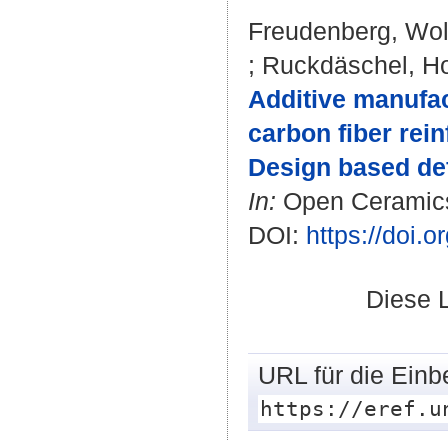
Freudenberg, Wo
;
Ruckdäschel, Ho
Additive manufa
carbon fiber rei
Design based de
In:
Open Ceramics.
DOI:
https://doi.
Diese 
URL für die Einb
https://eref.u