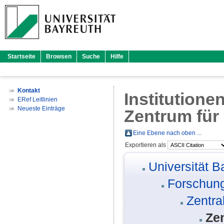
Startseite
Browsen
Suche
Hilfe
Kontakt
Institutione
ERef Leitlinien
Neueste Einträge
Zentrum für
Eine Ebene nach oben ...
Exportieren als
Universität B
Forschung
Zentra
Ze