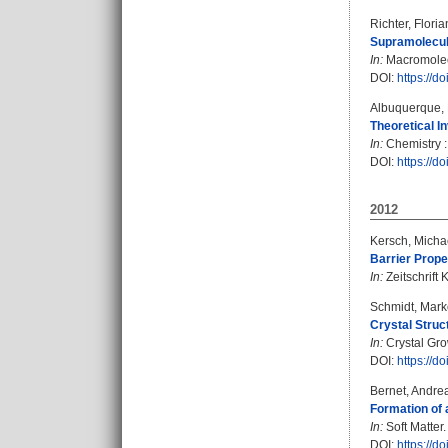
Richter, Floria
Supramolecula
In:
Macromolecu
DOI:
https://
Albuquerque, 
Theoretical I
In:
Chemistry :
DOI:
https://
2012
Kersch, Micha
Barrier Prope
In:
Zeitschrift 
Schmidt, Mark
Crystal Struct
In:
Crystal Gro
DOI:
https://d
Bernet, Andre
Formation of 
In:
Soft Matter.
DOI:
https://