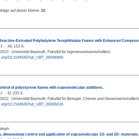
nträge auf dieser Ebene:
15
.
Reactive-Extruded Polybutylene Terephthalate Foams with Enhanced Compress
 . - XII, 153 S.
, 2023 , Universität Bayreuth, Fakultät für Ingenieurwissenschaften)
doi.org/10.15495/EPub_UBT_00006869
:
ntrol of polystyrene foams with supramolecular additives.
 . - XI, 235 S.
, 2022 , Universität Bayreuth, Fakultät für Biologie, Chemie und Geowissenschaften)
doi.org/10.15495/EPub_UBT_00006026
istoph
:
, dimensional control and application of supramolecular 1D- and 2D- materials.