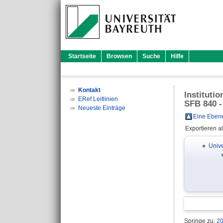
Startseite
Browsen
Suche
Hilfe
Kontakt
Instituti
ERef Leitlinien
SFB 840 -
Neueste Einträge
Eine Ebene
Exportieren a
Unive
Springe zu:
2