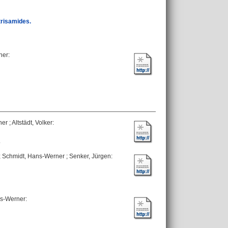
trisamides.
ner
:
ner
;
Altstädt, Volker
:
.
;
Schmidt, Hans-Werner
;
Senker, Jürgen
:
ns-Werner
: