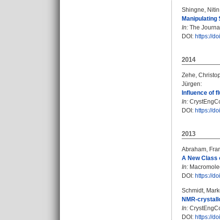
Shingne, Nitin
Manipulating 
In:
The Journal
DOI:
https://d
2014
Zehe, Christo
Jürgen
:
Influence of f
In:
CrystEngCom
DOI:
https://d
2013
Abraham, Fra
A New Class o
In:
Macromolecu
DOI:
https://
Schmidt, Mark
NMR-crystall
In:
CrystEngCom
DOI:
https://d