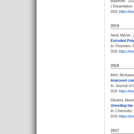
Bayreuth , 2021
( Dissertation
DOI:
https://
2019
Aksit, Merve
;
Extruded Pol
In:
Polymers. Bd
DOI:
https://
2018
Mörl, Michael
Improved comp
In:
Journal of C
DOI:
https://
Oliveira, Mari
Unveiling the
In:
Chemistry :
DOI:
https://
2017