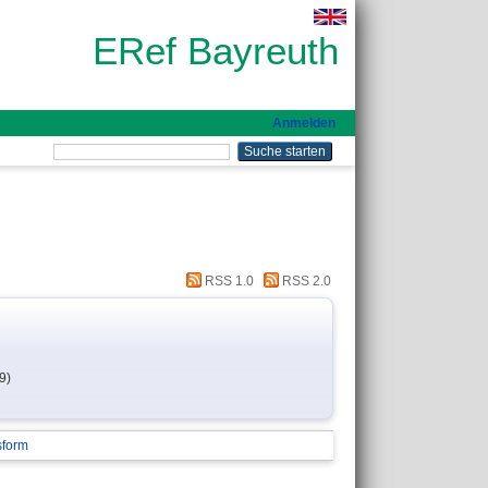
ERef Bayreuth
Anmelden
RSS 1.0
RSS 2.0
9)
sform