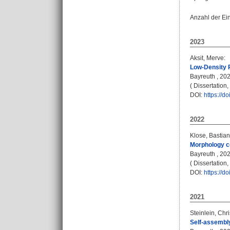
Anzahl der Ei
2023
Aksit, Merve
:
Low-Density 
Bayreuth , 2023
( Dissertation
DOI:
https://
2022
Klose, Bastian
Morphology co
Bayreuth , 2022
( Dissertation
DOI:
https://
2021
Steinlein, Chr
Self-assembly