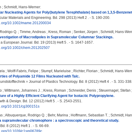
n
;
Schmidt, Hans-Werner
:
r Nucleating Agents for Poly(butylene Terephthalate) based on 1,3,5-Benzene
lar Materials and Engineering. Bd. 298 (2013) Heft 2 . - S. 190-200.
doi.org/10.1002/mame.201200034
Rodrigo Q.
;
Timme, Andreas
;
Kress, Roman
;
Senker, Jürgen
;
Schmidt, Hans-Wer
nvestigation of Macrodipoles in Supramolecular Columnar Stackings.
 a European Journal. Bd. 19 (2013) Heft 5 . - S. 1647-1657.
doi.org/10.1002/chem.201202507
ela
;
Wolff-Fabris, Felipe
;
Stumpf, Marieluise
;
Richter, Florian
;
Schmidt, Hans-Wer
rties of Polyamide 12 Films Nucleated with Talc.
Kunststofftechnik = Journal of Plastics Technology. Bd. 8 (2012) Heft 4 . - S. 331-338
o
;
Wittmann, Johannes J.
;
Kress, Roman
;
Schneider, Denis
;
Steuernagel, Stefan
ure of a Highly Efficient Clarifying Agent for Isotactic Polypropylene.
wth & Design. Bd. 12 (2012) Heft 5 . - S. 2543-2551.
oi.org/10.1021/cg300151s
as
;
Albuquerque, Rodrigo Q.
;
Behr, Marina
;
Hoffmann, Sebastian T.
;
Schmidt, Ha
a supramolecular chromophore : a spectroscopic and theoretical study.
 Bd. 8 (2012) Heft 1 . - S. 66-69.
doi.org/10.1039/c1sm06789c