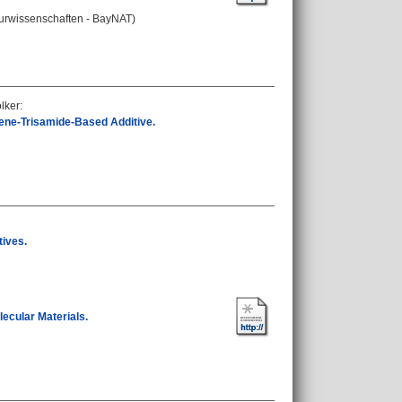
aturwissenschaften - BayNAT)
olker
:
ene-Trisamide-Based Additive.
tives.
lecular Materials.