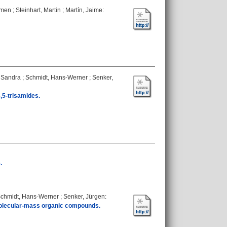
rmen
;
Steinhart, Martin
;
Martín, Jaime
:
 Sandra
;
Schmidt, Hans-Werner
;
Senker,
3,5-trisamides.
.
chmidt, Hans-Werner
;
Senker, Jürgen
:
molecular-mass organic compounds.