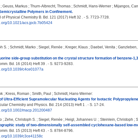
;
Geuss, Markus
;
Thurn-Albrecht, Thomas
;
Schmidt, Hans-Werner
;
Mijangos, Ca
Semicrystalline Polymers in Confinement.
 of Physical Chemistry B. Bd. 121 (2017) Heft 32 . - S. 7723-7728.
oi.org/10.1021/acs.jpcb.7b05424
ph S.
;
Schmidt, Marko
;
Siegel, Renée
;
Kreger, Klaus
;
Daebel, Venita
;
Ganzleben,
luorine side-group substitution on the crystal structure formation of benzene-1,
m. Bd. 16 (2014) Heft 39 . - S. 9273-9283.
oi.org/10.1039/c4ce01077a
nk
;
Kress, Roman
;
Smith, Paul
;
Schmidt, Hans-Werner
:
f Ultra-Efficient Supramolecular Nucleating Agents for Isotactic Polypropylene
lar Chemistry and Physics. Bd. 214 (2013) Heft 1 . - S. 17-24.
doi.org/10.1002/macp.201200487
o
;
Zehe, Christoph S.
;
Siegel, Renée
;
Heigl, Johannes U.
;
Steinlein, Christoph
;
S
ographic study of two-dimensionally self-assembled cyclohexane-based low-
m. Bd. 15 (2013) Heft 43 . - S. 8784-8796.
oi.org/10.1039/c3ce41158c