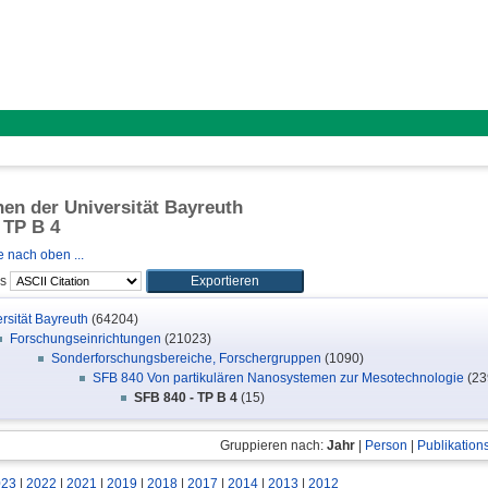
onen der Universität Bayreuth
 TP B 4
 nach oben ...
ls
rsität Bayreuth
(64204)
Forschungseinrichtungen
(21023)
Sonderforschungsbereiche, Forschergruppen
(1090)
SFB 840 Von partikulären Nanosystemen zur Mesotechnologie
(23
SFB 840 - TP B 4
(15)
Gruppieren nach:
Jahr
|
Person
|
Publikation
023
|
2022
|
2021
|
2019
|
2018
|
2017
|
2014
|
2013
|
2012