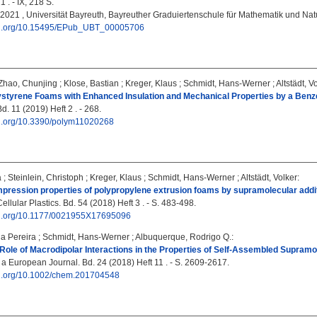
 . - IX, 218 S.
, 2021 , Universität Bayreuth, Bayreuther Graduiertenschule für Mathematik und N
doi.org/10.15495/EPub_UBT_00005706
Zhao, Chunjing
;
Klose, Bastian
;
Kreger, Klaus
;
Schmidt, Hans-Werner
;
Altstädt, V
ystyrene Foams with Enhanced Insulation and Mechanical Properties by a Benz
. 11 (2019) Heft 2 . - 268.
doi.org/10.3390/polym11020268
a
;
Steinlein, Christoph
;
Kreger, Klaus
;
Schmidt, Hans-Werner
;
Altstädt, Volker
:
ression properties of polypropylene extrusion foams by supramolecular addi
ellular Plastics. Bd. 54 (2018) Heft 3 . - S. 483-498.
doi.org/10.1177/0021955X17695096
na Pereira
;
Schmidt, Hans-Werner
;
Albuquerque, Rodrigo Q.
:
 Role of Macrodipolar Interactions in the Properties of Self‐Assembled Supramo
 a European Journal. Bd. 24 (2018) Heft 11 . - S. 2609-2617.
doi.org/10.1002/chem.201704548