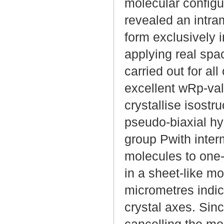
molecular config
revealed an intr
form exclusively i
applying real spa
carried out for al
excellent wRp-v
crystallise isostr
pseudo-biaxial hyd
group Pwith inter
molecules to one
in a sheet-like m
micrometres indic
crystal axes. Sin
cancelling the mo