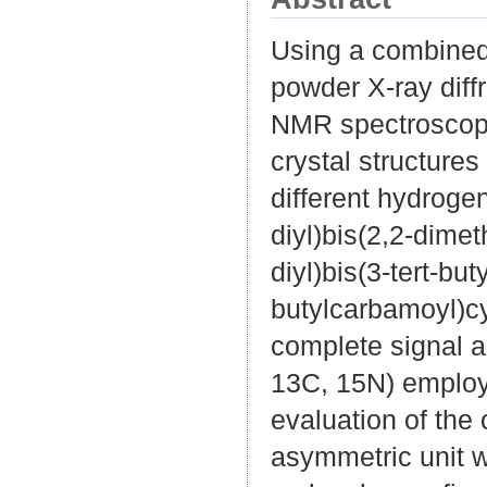
Using a combined
powder X-ray diff
NMR spectroscopy
crystal structure
different hydroge
diyl)bis(2,2-dime
diyl)bis(3-tert-bu
butylcarbamoyl)c
complete signal 
13C, 15N) employ
evaluation of the
asymmetric unit w