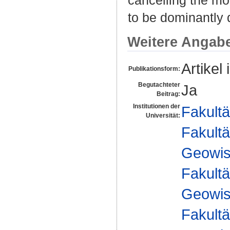
to be dominantly 
Weitere Angab
Artikel 
Publikationsform:
Begutachteter
Ja
Beitrag:
Institutionen der
Fakultä
Universität:
Fakultä
Geowis
Fakultä
Geowis
Fakultä