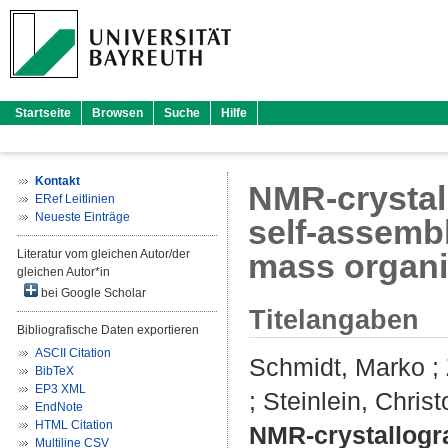
Startseite
Browsen
Suche
Hilfe
Kontakt
NMR-crystal
ERef Leitlinien
Neueste Einträge
self-assemb
Literatur vom gleichen Autor/der
mass organ
gleichen Autor*in
bei Google Scholar
Titelangaben
Bibliografische Daten exportieren
ASCII Citation
Schmidt, Marko
;
BibTeX
EP3 XML
;
Steinlein, Chris
EndNote
HTML Citation
NMR-crystallogra
Multiline CSV