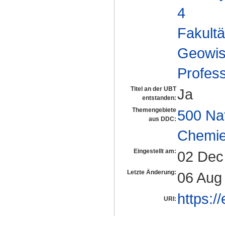
4
Fakultä
Geowis
Profes
Titel an der UBT
Ja
entstanden:
Themengebiete
500 Na
aus DDC:
Chemi
Eingestellt am:
02 Dec
Letzte Änderung:
06 Aug
https:/
URI: