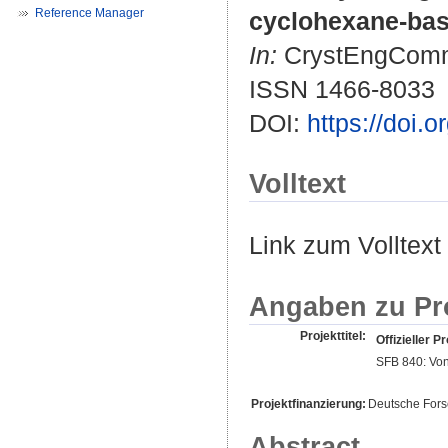
Reference Manager
cyclohexane-bas
In:
CrystEngComm. 
ISSN 1466-8033
DOI:
https://doi.
Volltext
Link zum Volltext
Angaben zu Pr
Projekttitel:
Offizieller Pr
SFB 840: Von
Projektfinanzierung:
Deutsche For
Abstract