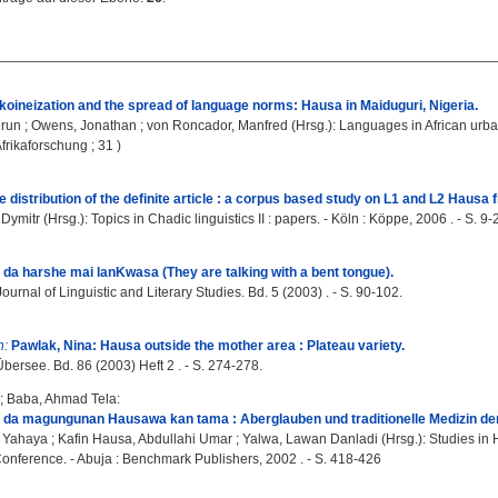
koineization and the spread of language norms: Hausa in Maiduguri, Nigeria.
drun
;
Owens, Jonathan
;
von Roncador, Manfred
(Hrsg.): Languages in African urban
frikaforschung ; 31 )
e distribution of the definite article : a corpus based study on L1 and L2 Hausa
 Dymitr
(Hrsg.): Topics in Chadic linguistics II : papers. - Köln : Köppe, 2006 . - S. 9-2
a harshe mai lanKwasa (They are talking with a bent tongue).
urnal of Linguistic and Literary Studies. Bd. 5 (2003) . - S. 90-102.
n:
Pawlak, Nina: Hausa outside the mother area : Plateau variety.
bersee. Bd. 86 (2003) Heft 2 . - S. 274-278.
;
Baba, Ahmad Tela
:
da magungunan Hausawa kan tama : Aberglauben und traditionelle Medizin der
u Yahaya
;
Kafin Hausa, Abdullahi Umar
;
Yalwa, Lawan Danladi
(Hrsg.): Studies in 
Conference. - Abuja : Benchmark Publishers, 2002 . - S. 418-426