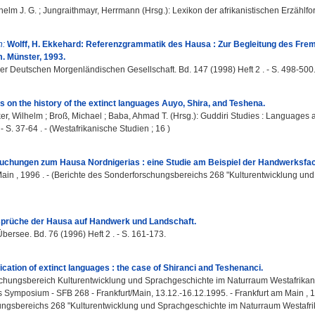
helm J. G.
;
Jungraithmayr, Herrmann
(Hrsg.): Lexikon der afrikanistischen Erzählfo
n:
Wolff, H. Ekkehard: Referenzgrammatik des Hausa : Zur Begleitung des Frem
. Münster, 1993.
 der Deutschen Morgenländischen Gesellschaft. Bd. 147 (1998) Heft 2 . - S. 498-500
on the history of the extinct languages Auyo, Shira, and Teshena.
er, Wilhelm
;
Broß, Michael
;
Baba, Ahmad T.
(Hrsg.): Guddiri Studies : Languages a
- S. 37-64 . - (Westafrikanische Studien ; 16 )
suchungen zum Hausa Nordnigerias : eine Studie am Beispiel der Handwerksfa
Main , 1996 . - (Berichte des Sonderforschungsbereichs 268 "Kulturentwicklung u
ssprüche der Hausa auf Handwerk und Landschaft.
bersee. Bd. 76 (1996) Heft 2 . - S. 161-173.
fication of extinct languages : the case of Shiranci and Teshenanci.
hungsbereich Kulturentwicklung und Sprachgeschichte im Naturraum Westafrikani
s Symposium - SFB 268 - Frankfurt/Main, 13.12.-16.12.1995. - Frankfurt am Main , 199
ngsbereichs 268 "Kulturentwicklung und Sprachgeschichte im Naturraum Westafrik