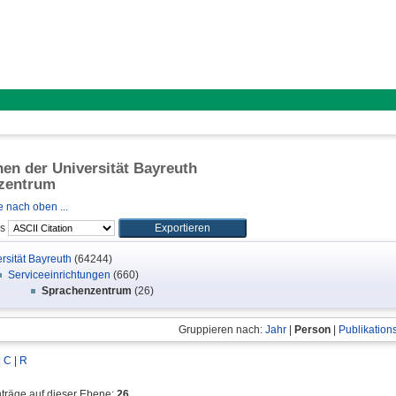
onen der Universität Bayreuth
zentrum
 nach oben ...
ls
rsität Bayreuth
(64244)
Serviceeinrichtungen
(660)
Sprachenzentrum
(26)
Gruppieren nach:
Jahr
|
Person
|
Publikation
|
C
|
R
nträge auf dieser Ebene:
26
.