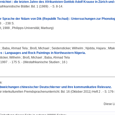
rnichtet : die letzten Jahre des Afrikanisten Gottlob Adolf Krause in Zürich un
afrikanistische Blätter. Bd. 1 (1989) . - S. 8-14.
ur Sprache der Ndam von Dik (Republik Tschad) : Untersuchungen zur Phonolog
 . - 238 S.
t, 1988 , Philipps-Universität, Marburg)
;
Baba, Ahmad Tela
;
Broß, Michael
;
Seidensticker, Wilhelm
;
Njidda, Hajara
;
Mtak
es : Languages and Rock Paintings in Northeastern Nigeria.
ticker, Wilhelm
;
Broß, Michael
;
Baba, Ahmad Tela
 1997 . - 175 S. - (Westafrikanische Studien ; 16 )
na
:
weichungen chinesischer Deutschlerner und ihre kommunikative Relevanz.
für interkulturellen Fremdsprachenunterricht. Bd. 16 (Oktober 2011) Heft 2 . - S. 176
Diese L