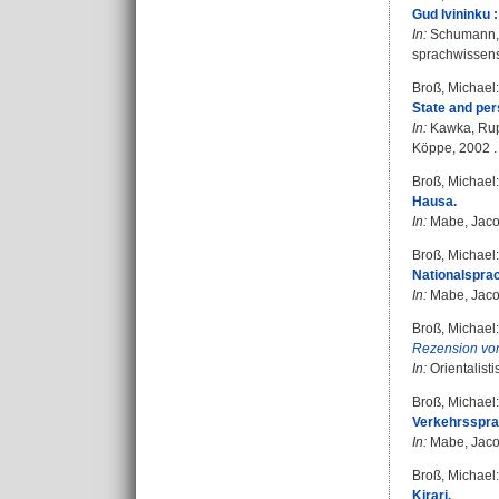
Gud Ivininku 
In:
Schumann,
sprachwissensc
Broß, Michael
:
State and per
In:
Kawka, Rup
Köppe, 2002 . 
Broß, Michael
:
Hausa.
In:
Mabe, Jaco
Broß, Michael
:
Nationalspra
In:
Mabe, Jaco
Broß, Michael
:
Rezension vo
In:
Orientalisti
Broß, Michael
:
Verkehrsspra
In:
Mabe, Jac
Broß, Michael
:
Kirari.