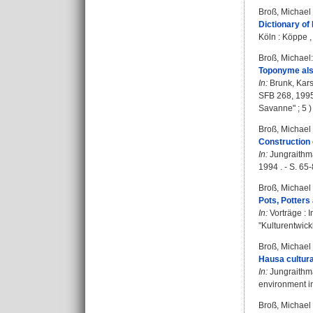
Broß, Michael
Dictionary of
Köln : Köppe , 
Broß, Michael
:
Toponyme als
In:
Brunk, Kar
SFB 268, 1995
Savanne" ; 5 )
Broß, Michael
Construction 
In:
Jungraithm
1994 . - S. 65-
Broß, Michael
Pots, Potters
In:
Vorträge : 
"Kulturentwic
Broß, Michael
Hausa cultura
In:
Jungraithm
environment in
Broß, Michael