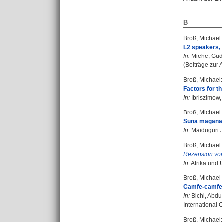
B
Broß, Michael
:
L2 speakers, 
In:
Miehe, Gu
(Beiträge zur A
Broß, Michael
:
Factors for th
In:
Ibriszimow,
Broß, Michael
:
Suna magana d
In:
Maiduguri Jo
Broß, Michael
:
Rezension vo
In:
Afrika und Ü
Broß, Michael
Camfe-camfe 
In:
Bichi, Abd
International 
Broß, Michael
: