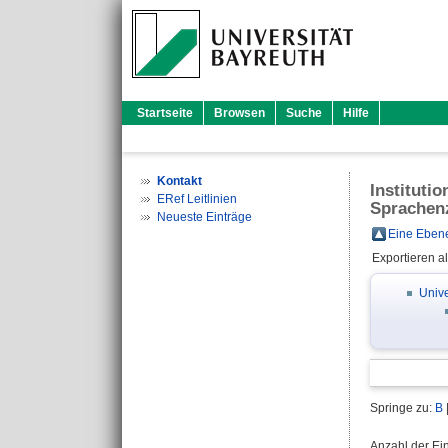
Startseite
Browsen
Suche
Hilfe
Kontakt
Instituti
ERef Leitlinien
Sprachen
Neueste Einträge
Eine Ebene
Exportieren a
Unive
Springe zu:
B
Anzahl der Ei