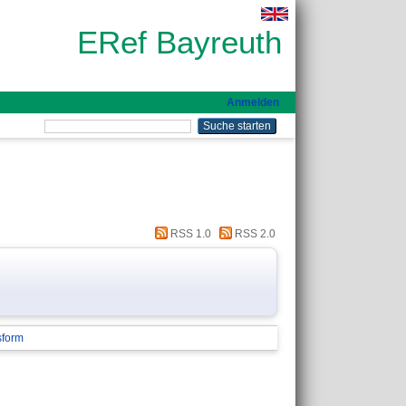
ERef Bayreuth
Anmelden
RSS 1.0
RSS 2.0
sform