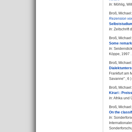
In:
Möhlig, Wil
Broß, Michael
:
Rezension vo
Selbststudium
In:
Zeitschrift
Broß, Michael
:
Some remarks 
In:
Seidenstick
Köppe, 1997 . 
Broß, Michael
:
Dialektunter
Frankfurt am 
Savanne" ; 6 )
Broß, Michael
:
Kirari : Prei
In:
Afrika und Ü
Broß, Michael
:
On the classi
In:
Sonderforsc
Internationale
Sonderforschu