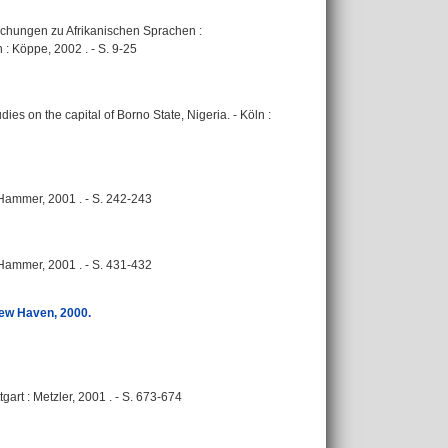
rschungen zu Afrikanischen Sprachen :
 : Köppe, 2002 . - S. 9-25
ies on the capital of Borno State, Nigeria. - Köln :
: Hammer, 2001 . - S. 242-243
: Hammer, 2001 . - S. 431-432
ew Haven, 2000.
tgart : Metzler, 2001 . - S. 673-674