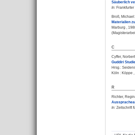
Säuberlich ve
In:
Frankfurter 
Broß, Michael
:
Materialien z
Marburg , 1988
(Magisterarbei
C
Cyffer, Norbert
Guddiri Studi
Hrsg.:
Seidens
Köln : Köppe ,
R
Richter, Regi
Ausspracheab
In:
Zeitschrift 