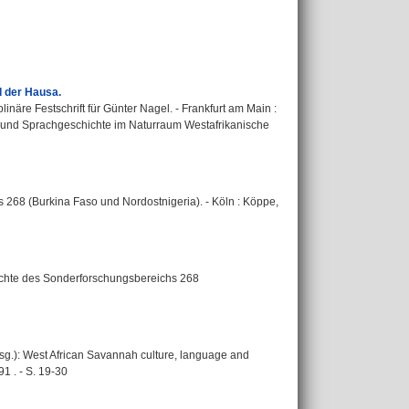
 der Hausa.
linäre Festschrift für Günter Nagel. - Frankfurt am Main :
ng und Sprachgeschichte im Naturraum Westafrikanische
 268 (Burkina Faso und Nordostnigeria). - Köln : Köppe,
erichte des Sonderforschungsbereichs 268
rsg.): West African Savannah culture, language and
91 . - S. 19-30