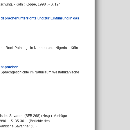
rschung. - Köln : Köppe, 1998 . - S. 124
dsprachenunterrichts und zur Einführung in das
.
nd Rock Paintings in Northeastern Nigeria. - Köln :
chsprachen.
nd Sprachgeschichte im Naturraum Westafrikanische
sche Savanne (SFB 268) (Hrsg.): Vorträge:
6 . - S. 35-36 . - (Berichte des
anische Savanne" ; 8 )