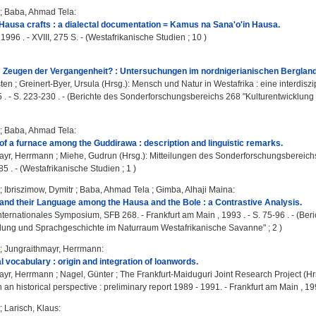
;
Baba, Ahmad Tela
:
 Hausa crafts : a dialectal documentation = Kamus na Sana'o'in Hausa.
1996 . - XVIII, 275 S. - (Westafrikanische Studien ; 10 )
 Zeugen der Vergangenheit? : Untersuchungen im nordnigerianischen Bergland
sten
;
Greinert-Byer, Ursula
(Hrsg.): Mensch und Natur in Westafrika : eine interdiszip
 . - S. 223-230 . - (Berichte des Sonderforschungsbereichs 268 "Kulturentwicklu
;
Baba, Ahmad Tela
:
of a furnace among the Guddirawa : description and linguistic remarks.
ayr, Herrmann
;
Miehe, Gudrun
(Hrsg.): Mitteilungen des Sonderforschungsbereichs
85 . - (Westafrikanische Studien ; 1 )
;
Ibriszimow, Dymitr
;
Baba, Ahmad Tela
;
Gimba, Alhaji Maina
:
 and their Language among the Hausa and the Bole : a Contrastive Analysis.
Internationales Symposium, SFB 268. - Frankfurt am Main , 1993 . - S. 75-96 . - (B
klung und Sprachgeschichte im Naturraum Westafrikanische Savanne" ; 2 )
;
Jungraithmayr, Herrmann
:
l vocabulary : origin and integration of loanwords.
ayr, Herrmann
;
Nagel, Günter
; The Frankfurt-Maiduguri Joint Research Project (H
 an historical perspective : preliminary report 1989 - 1991. - Frankfurt am Main , 19
;
Larisch, Klaus
: