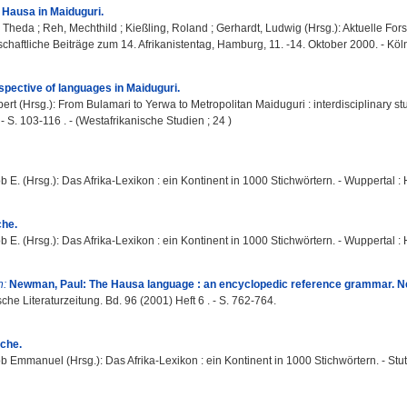
: Hausa in Maiduguri.
 Theda
;
Reh, Mechthild
;
Kießling, Roland
;
Gerhardt, Ludwig
(Hrsg.): Aktuelle Fo
haftliche Beiträge zum 14. Afrikanistentag, Hamburg, 11. -14. Oktober 2000. - Köln
spective of languages in Maiduguri.
ert
(Hrsg.): From Bulamari to Yerwa to Metropolitan Maiduguri : interdisciplinary stud
- S. 103-116 . - (Westafrikanische Studien ; 24 )
b E.
(Hrsg.): Das Afrika-Lexikon : ein Kontinent in 1000 Stichwörtern. - Wuppertal 
che.
b E.
(Hrsg.): Das Afrika-Lexikon : ein Kontinent in 1000 Stichwörtern. - Wuppertal 
n:
Newman, Paul: The Hausa language : an encyclopedic reference grammar. N
sche Literaturzeitung. Bd. 96 (2001) Heft 6 . - S. 762-764.
che.
ob Emmanuel
(Hrsg.): Das Afrika-Lexikon : ein Kontinent in 1000 Stichwörtern. - Stut