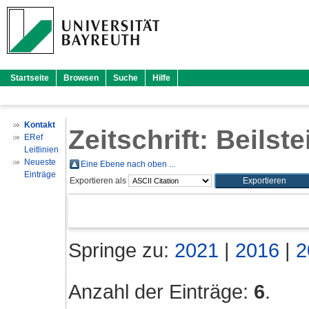
Startseite
Browsen
Suche
Hilfe
Kontakt
Zeitschrift: Beils
ERef
Leitlinien
Neueste
Eine Ebene nach oben ...
Einträge
Exportieren als
Springe zu:
2021
|
2016
|
2
Anzahl der Einträge:
6
.