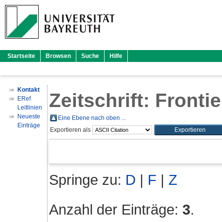
Startseite
Browsen
Suche
Hilfe
Kontakt
Zeitschrift: Front
ERef
Leitlinien
Neueste
Eine Ebene nach oben ...
Einträge
Exportieren als
Springe zu:
D
|
F
|
Z
Anzahl der Einträge:
3
.