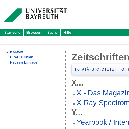
Startseite
Browsen
Suche
Hilfe
Kontakt
Zeitschrifte
ERef Leitlinien
Neueste Einträge
1-5
|
A
|
Ä
|
B
|
C
|
D
|
E
|
É
|
F
|
G
|
H
X...
X - Das Magazin 
X-Ray Spectrom
Y...
Yearbook / Inter