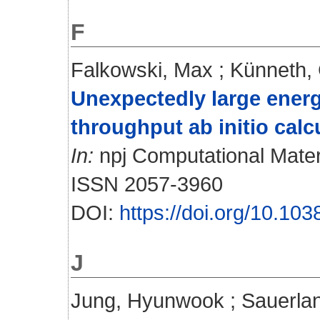
F
Falkowski, Max
;
Künneth, 
Unexpectedly large energy
throughput ab initio calc
In:
npj Computational Materia
ISSN 2057-3960
DOI:
https://doi.org/10.10
J
Jung, Hyunwook
;
Sauerla