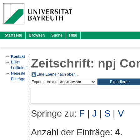
Startseite
Browsen
Suche
Hilfe
Kontakt
Zeitschrift: npj C
ERef
Leitlinien
Neueste
Eine Ebene nach oben ...
Einträge
Exportieren als
Springe zu:
F
|
J
|
S
|
V
Anzahl der Einträge:
4
.