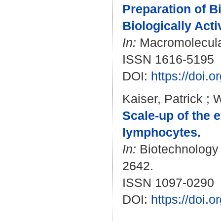
Preparation of B
Biologically Acti
In:
Macromolecular
ISSN 1616-5195
DOI:
https://doi.
Kaiser, Patrick
;
W
Scale‐up of the 
lymphocytes.
In:
Biotechnology a
2642.
ISSN 1097-0290
DOI:
https://doi.