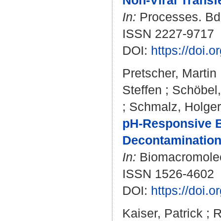
Non-Viral Trans
In:
Processes. Bd. 
ISSN 2227-9717
DOI:
https://doi.
Pretscher, Martin
Steffen
;
Schöbel,
;
Schmalz, Holger
pH-Responsive Bi
Decontamination
In:
Biomacromolecu
ISSN 1526-4602
DOI:
https://doi.
Kaiser, Patrick
;
R