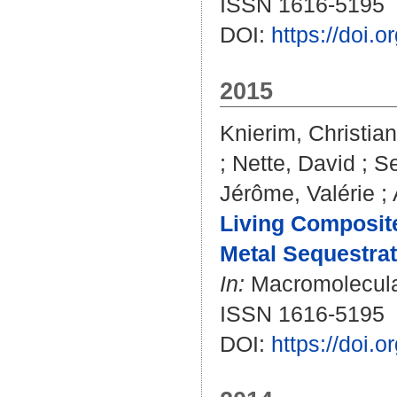
ISSN 1616-5195
DOI:
https://doi.
2015
Knierim, Christian
;
Nette, David
;
Se
Jérôme, Valérie
;
Living Composite
Metal Sequestrat
In:
Macromolecular
ISSN 1616-5195
DOI:
https://doi.