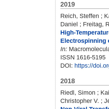
2019
Reich, Steffen
;
K
Daniel
;
Freitag, 
High‐Temperature
Electrospinning
In:
Macromolecular
ISSN 1616-5195
DOI:
https://doi.
2018
Riedl, Simon
;
Kai
Christopher V.
;
J