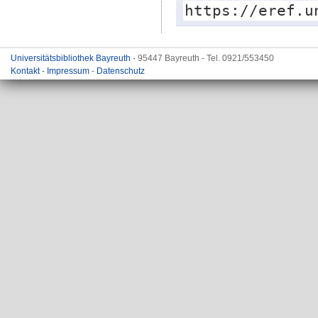
https://eref.u
Universitätsbibliothek Bayreuth
- 95447 Bayreuth - Tel. 0921/553450
Kontakt
-
Impressum
-
Datenschutz