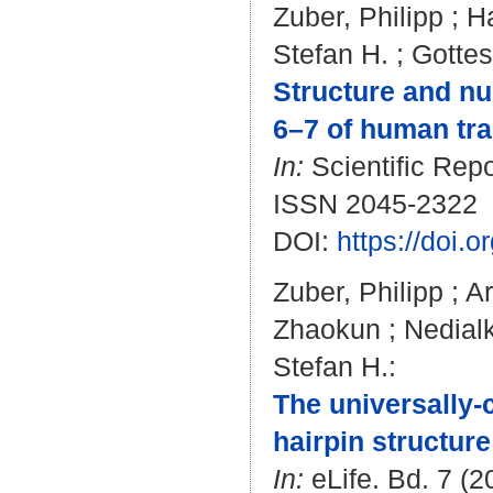
Zuber, Philipp
;
H
Stefan H.
;
Gotte
Structure and nu
6–7 of human tra
In:
Scientific Repo
ISSN 2045-2322
DOI:
https://doi.
Zuber, Philipp
;
Ar
Zhaokun
;
Nedialk
Stefan H.
:
The universally-c
hairpin structur
In:
eLife. Bd. 7 (2