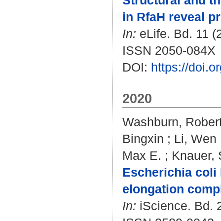
Structural and t
in RfaH reveal pr
In:
eLife. Bd. 11 (
ISSN 2050-084X
DOI:
https://doi.
2020
Washburn, Robert
Bingxin
;
Li, Wen
Max E.
;
Knauer, 
Escherichia coli
elongation comp
In:
iScience. Bd. 2