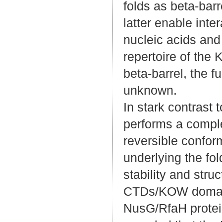
folds as beta-barr
latter enable inte
nucleic acids and
repertoire of th
beta-barrel, the fu
unknown.
In stark contras
performs a compl
reversible conform
underlying the fol
stability and str
CTDs/KOW domai
NusG/RfaH protein