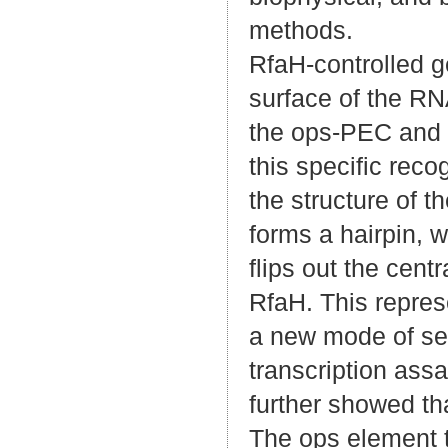
methods.
RfaH-controlled g
surface of the RN
the ops-PEC and t
this specific recog
the structure of
forms a hairpin, 
flips out the cent
RfaH. This repres
a new mode of seq
transcription ass
further showed tha
The ops element 