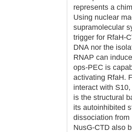
represents a chim
Using nuclear ma
supramolecular s
trigger for RfaH-C
DNA nor the isola
RNAP can induce 
ops-PEC is capab
activating RfaH.
interact with S10
is the structural b
its autoinhibited s
dissociation from
NusG-CTD also bi