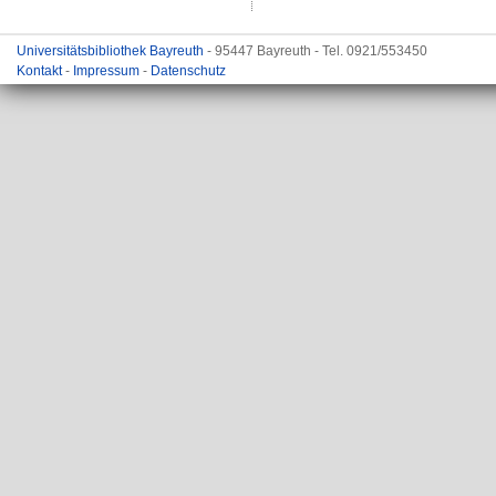
Universitätsbibliothek Bayreuth
- 95447 Bayreuth - Tel. 0921/553450
Kontakt
-
Impressum
-
Datenschutz