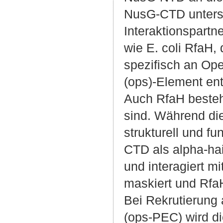
NusG-CTD untersc
Interaktionspartn
wie E. coli RfaH,
spezifisch an Oper
(ops)-Element ent
Auch RfaH besteh
sind. Während d
strukturell und fu
CTD als alpha-hai
und interagiert m
maskiert und RfaH
Bei Rekrutierung
(ops-PEC) wird d