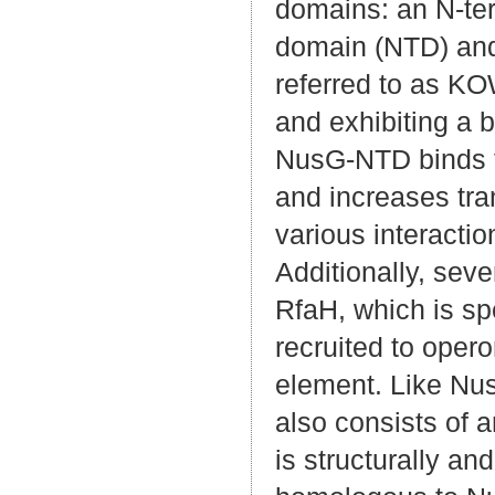
domains: an N-te
domain (NTD) and 
referred to as K
and exhibiting a b
NusG-NTD binds
and increases tra
various interactio
Additionally, seve
RfaH, which is spe
recruited to oper
element. Like Nu
also consists of 
is structurally and