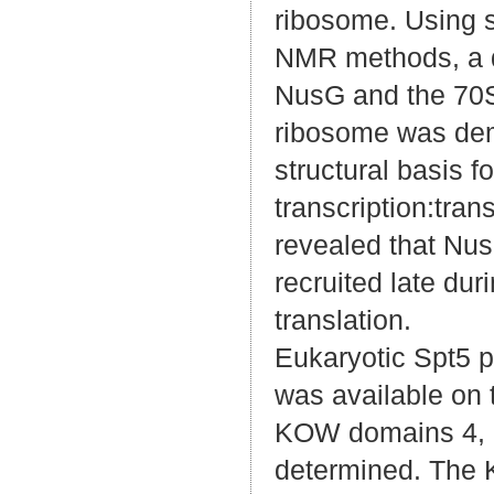
ribosome. Using 
NMR methods, a d
NusG and the 70
ribosome was demo
structural basis 
transcription:tran
revealed that Nus
recruited late dur
translation.
Eukaryotic Spt5 p
was available on 
KOW domains 4, 6
determined. The