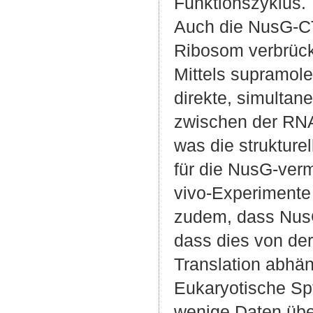
Funktionszyklus.
Auch die NusG-C
Ribosom verbrüc
Mittels supramol
direkte, simultane
zwischen der RN
was die strukturel
für die NusG-vermi
vivo-Experimente
zudem, dass NusG 
dass dies von der
Translation abhän
Eukaryotische Sp
wenige Daten üb