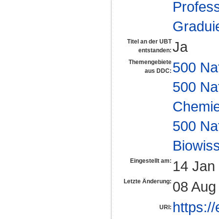
Profes
Gradui
Titel an der UBT
Ja
entstanden:
Themengebiete
500 Na
aus DDC:
500 Na
Chemi
500 Na
Biowiss
Eingestellt am:
14 Jan
Letzte Änderung:
08 Aug
https:/
URI: