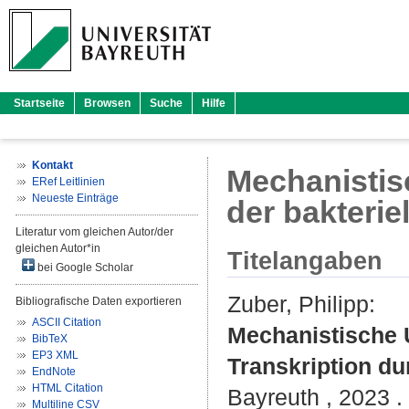
Startseite
Browsen
Suche
Hilfe
Kontakt
Mechanistis
ERef Leitlinien
Neueste Einträge
der bakterie
Literatur vom gleichen Autor/der
gleichen Autor*in
Titelangaben
bei Google Scholar
Zuber, Philipp
:
Bibliografische Daten exportieren
ASCII Citation
Mechanistische 
BibTeX
EP3 XML
Transkription du
EndNote
HTML Citation
Bayreuth , 2023 . 
Multiline CSV