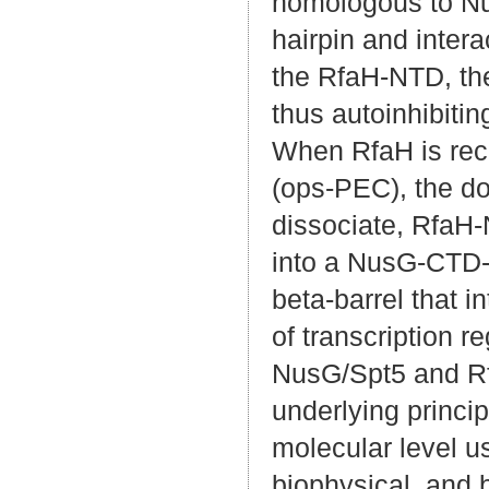
homologous to Nu
hairpin and intera
the RfaH-NTD, th
thus autoinhibitin
When RfaH is recr
(ops-PEC), the d
dissociate, RfaH
into a NusG-CTD-
beta-barrel that i
of transcription r
NusG/Spt5 and Rfa
underlying princip
molecular level us
biophysical, and 