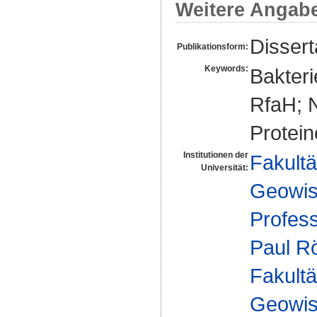
Weitere Angab
Dissert
Publikationsform:
Keywords:
Bakteri
RfaH; 
Protein
Institutionen der
Fakultä
Universität:
Geowis
Profes
Paul R
Fakultä
Geowis