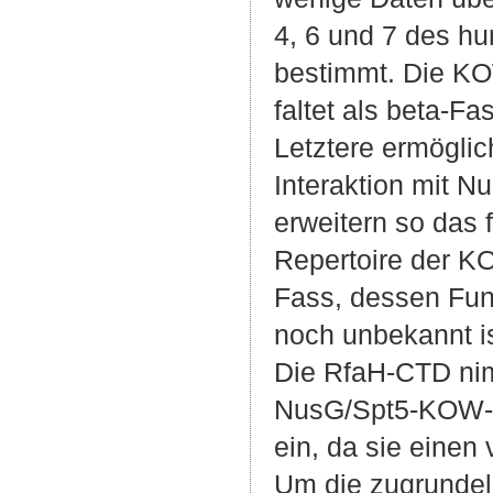
4, 6 und 7 des h
bestimmt. Die K
faltet als beta-Fa
Letztere ermöglic
Interaktion mit N
erweitern so das 
Repertoire der K
Fass, dessen Fun
noch unbekannt is
Die RfaH-CTD nim
NusG/Spt5-KOW
ein, da sie einen
Um die zugrunde