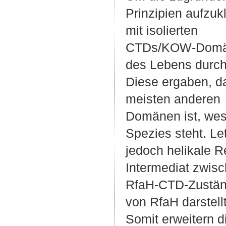
Prinzipien aufzuk
mit isolierten
CTDs/KOW-Domäne
des Lebens durch
Diese ergaben, d
meisten anderen
Domänen ist, wesh
Spezies steht. Le
jedoch helikale Re
Intermediat zwis
RfaH-CTD-Zustände
von RfaH darstellt
Somit erweitern d