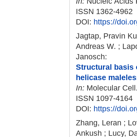
In:
Nucleic Acids R
ISSN 1362-4962
DOI:
https://doi.
Jagtap, Pravin K
Andreas W.
;
Lap
Janosch
:
Structural basis
helicase maleles
In:
Molecular Cell.
ISSN 1097-4164
DOI:
https://doi.
Zhang, Leran
;
Lo
Ankush
;
Lucy, Da