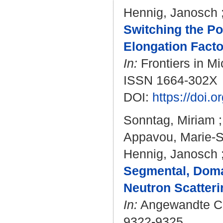
Hennig, Janosch
Switching the Pos
Elongation Facto
In:
Frontiers in Mi
ISSN 1664-302X
DOI:
https://doi.
Sonntag, Miriam
Appavou, Marie-
Hennig, Janosch
Segmental, Doma
Neutron Scatteri
In:
Angewandte Chem
9322-9325.