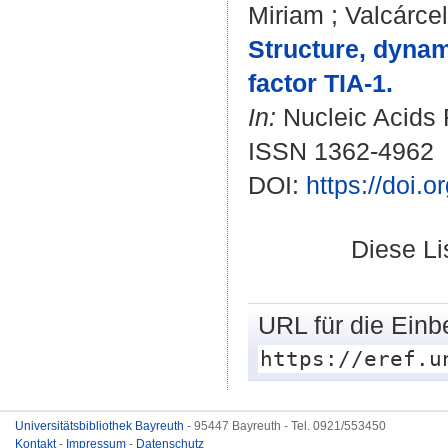
Miriam
;
Valcárce
Structure, dynam
factor TIA-1.
In:
Nucleic Acids R
ISSN 1362-4962
DOI:
https://doi.
Diese L
URL für die Einb
https://eref.u
Universitätsbibliothek Bayreuth
- 95447 Bayreuth - Tel. 0921/553450
Kontakt
-
Impressum
-
Datenschutz