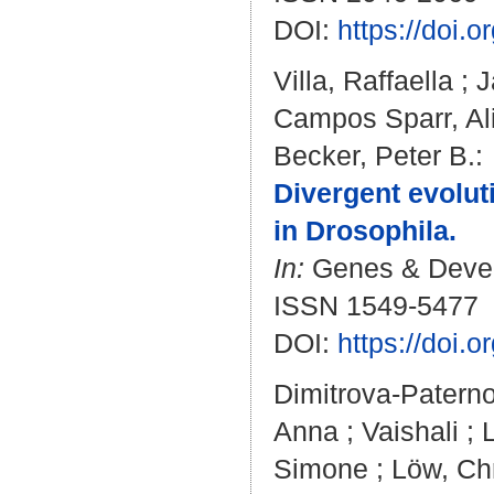
DOI:
https://doi
Villa, Raffaella
;
J
Campos Sparr, Al
Becker, Peter B.
:
Divergent evolut
in Drosophila.
In:
Genes & Develo
ISSN 1549-5477
DOI:
https://doi.
Dimitrova-Patern
Anna
;
Vaishali
;
Simone
;
Löw, Chr