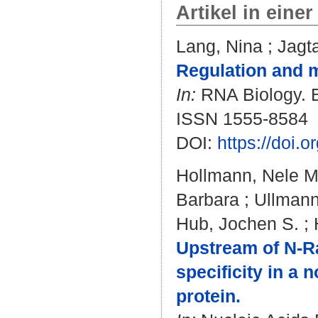
Artikel in einer
Lang, Nina
;
Jagt
Regulation and 
In:
RNA Biology. Bd
ISSN 1555-8584
DOI:
https://doi
Hollmann, Nele M
Barbara
;
Ullmann
Hub, Jochen S.
;
Upstream of N-R
specificity in a
protein.