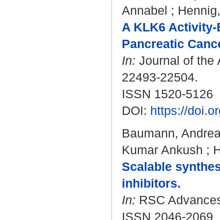
Annabel
;
Hennig
A KLK6 Activity-
Pancreatic Cance
In:
Journal of the 
22493-22504.
ISSN 1520-5126
DOI:
https://doi.
Baumann, Andre
Kumar Ankush
;
H
Scalable synthes
inhibitors.
In:
RSC Advances. 
ISSN 2046-2069