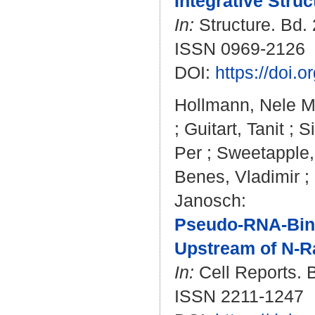
Integrative Stru
In:
Structure. Bd. 2
ISSN 0969-2126
DOI:
https://doi.o
Hollmann, Nele M
;
Guitart, Tanit
;
S
Per
;
Sweetapple,
Benes, Vladimir
;
Janosch
:
Pseudo-RNA-Bind
Upstream of N-R
In:
Cell Reports. B
ISSN 2211-1247