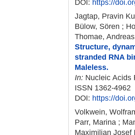
DOI:
https://doi.
Jagtap, Pravin K
Bülow, Sören
;
Ho
Thomae, Andreas
Structure, dyna
stranded RNA bi
Maleless.
In:
Nucleic Acids R
ISSN 1362-4962
DOI:
https://doi.
Volkwein, Wolfra
Parr, Marina
;
Man
Maximilian Josef