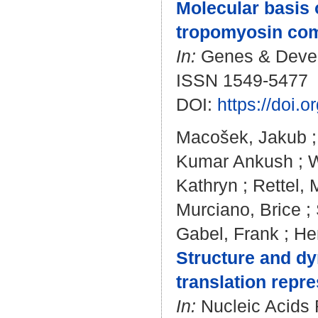
Molecular basis 
tropomyosin com
In:
Genes & Develo
ISSN 1549-5477
DOI:
https://doi.
Macošek, Jakub
Kumar Ankush
;
W
Kathryn
;
Rettel,
Murciano, Brice
;
Gabel, Frank
;
He
Structure and d
translation repr
In:
Nucleic Acids 