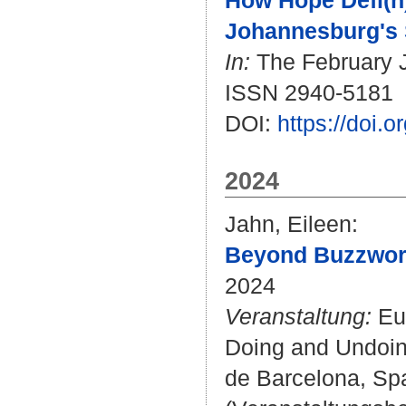
How Hope Defi(n)
Johannesburg's 
In:
The February Jo
ISSN 2940-5181
DOI:
https://doi.o
2024
Jahn, Eileen
:
Beyond Buzzword
2024
Veranstaltung:
Eur
Doing and Undoing
de Barcelona, Spa