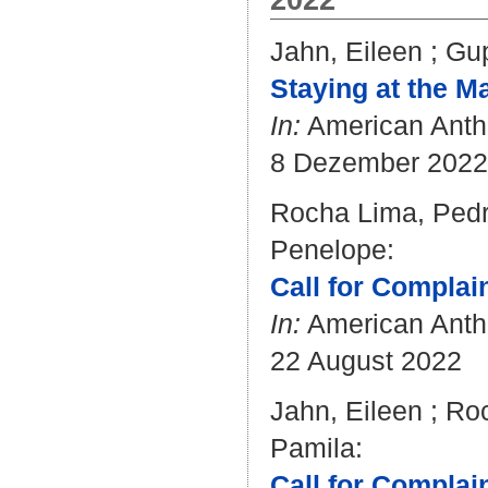
Jahn, Eileen
;
Gup
Staying at the Ma
In:
American Anthr
8 Dezember 2022
Rocha Lima, Pedr
Penelope
:
Call for Complai
In:
American Anthr
22 August 2022
Jahn, Eileen
;
Roc
Pamila
:
Call for Complain