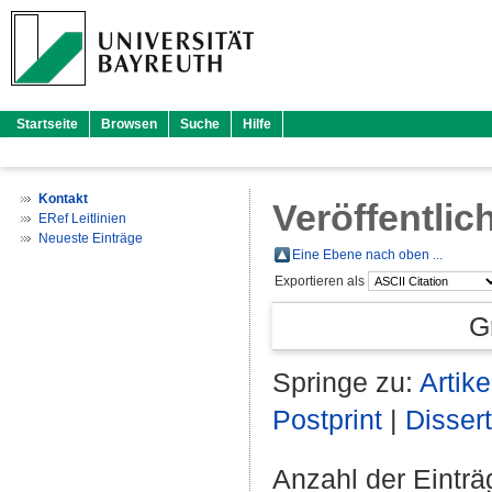
Startseite
Browsen
Suche
Hilfe
Kontakt
Veröffentlic
ERef Leitlinien
Neueste Einträge
Eine Ebene nach oben ...
Exportieren als
G
Springe zu:
Artike
Postprint
|
Dissert
Anzahl der Eintr