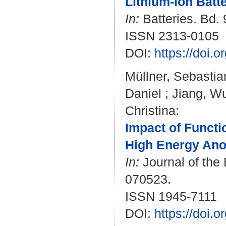
Lithium-Ion Batte
In:
Batteries. Bd. 9
ISSN 2313-0105
DOI:
https://doi.
Müllner, Sebastia
Daniel
;
Jiang, W
Christina
:
Impact of Funct
High Energy Anod
In:
Journal of the 
070523.
ISSN 1945-7111
DOI:
https://doi.