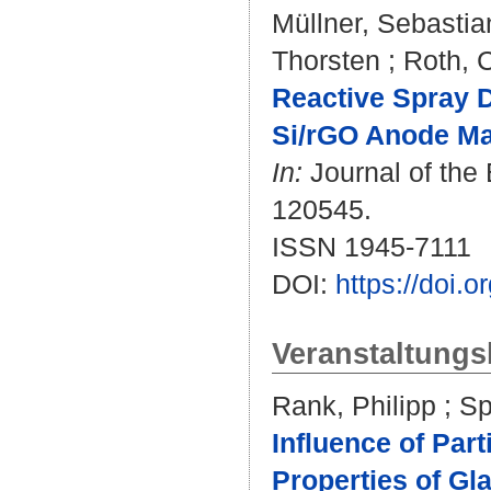
Müllner, Sebastia
Thorsten
;
Roth, C
Reactive Spray 
Si/rGO Anode Mat
In:
Journal of the 
120545.
ISSN 1945-7111
DOI:
https://doi.
Veranstaltungs
Rank, Philipp
;
Sp
Influence of Par
Properties of Gl